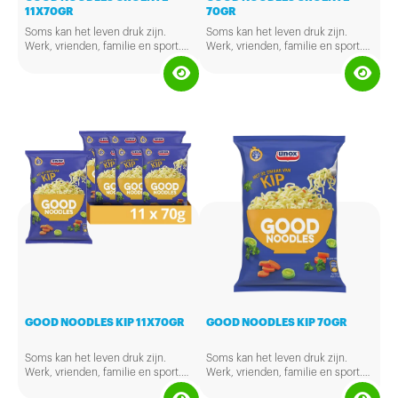
11X70GR
70GR
Soms kan het leven druk zijn.
Soms kan het leven druk zijn.
Werk, vrienden, familie en sport.
Werk, vrienden, familie en sport.
In ons leven rennen we dagelijks
In ons leven rennen we dagelijks
van hot naar her en dan krijg je
van hot naar her en dan krijg je
vanzelf zin in een tussendoortje.
vanzelf zin in een tussendoortje.
Maak het jezelf makkelijk en
Maak het jezelf makkelijk en
probeer de Unox Good Noodles
probeer de Unox Good Noodles
met de smaak van groente. Het is
met de smaak van groente. Het is
een lekkere snack en je maakt het
een lekkere snack en je maakt het
klaar in een handomdraai.
klaar in een handomdraai.
GOOD NOODLES KIP 11X70GR
GOOD NOODLES KIP 70GR
Soms kan het leven druk zijn.
Soms kan het leven druk zijn.
Werk, vrienden, familie en sport.
Werk, vrienden, familie en sport.
In ons leven rennen we dagelijks
In ons leven rennen we dagelijks