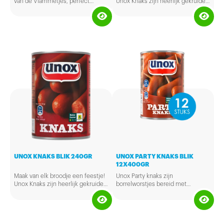
van de Vlammetjes, perfect
Unox Knaks zijn heerlijk gekruide
gecombineerd met een royale
knakworstjes bereid met
hoeveelheid smakelijke 48+ kaas.
kwaliteitsvlees. Heerlijk
Zo laat de vulling van de VlamTosti
tussendoor of tijdens de lunch!
zich beschrijven.
Er zitten 20 stuks á 110 gram in
een doos.
Bereidingswijze: Ontdooien: Bij
voorkeur in de verpakking laten
ontdooien. Het product dient voor
consumptie krokant gebakken te
worden in een grill/tosti-ijzer
totdat de kaas gesmolten is. Of
besmeer aan beide kanten met
boter en bak hem goudbruin in de
koekenpan.
UNOX KNAKS BLIK 240GR
UNOX PARTY KNAKS BLIK
12X400GR
Maak van elk broodje een feestje!
Unox Party knaks zijn
Unox Knaks zijn heerlijk gekruide
borrelworstjes bereid met
knakworstjes bereid met
kwaliteitsvlees. Verrassend lekker
kwaliteitsvlees. Heerlijk
voor bij de borrel of als traktatie op
tussendoor of tijdens de lunch!
een feestje!