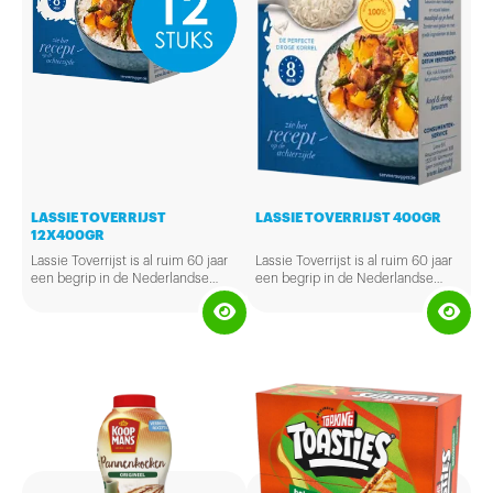
LASSIE TOVERRIJST
LASSIE TOVERRIJST 400GR
12X400GR
Lassie Toverrijst is al ruim 60 jaar
Lassie Toverrijst is al ruim 60 jaar
een begrip in de Nederlandse
een begrip in de Nederlandse
keuken. Terecht, want door de
keuken. Terecht, want door de
grote, droge korrel mislukt
grote, droge korrel mislukt
Toverrijst nooit. En dankzij de
Toverrijst nooit. En dankzij de
korte kooktijd blijft de smaak
korte kooktijd blijft de smaak
behouden.
behouden.