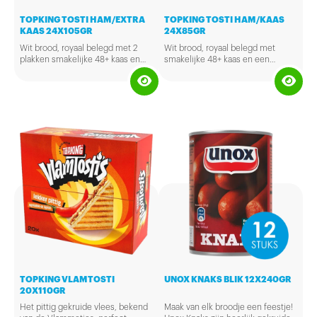
TOPKING TOSTI HAM/EXTRA
TOPKING TOSTI HAM/KAAS
KAAS 24X105GR
24X85GR
Wit brood, royaal belegd met 2
Wit brood, royaal belegd met
plakken smakelijke 48+ kaas en
smakelijke 48+ kaas en een
een lekkere plak ham. In totaal
lekkere plak ham. In totaal maar
maar liefst 45 gram beleg. Alles
liefst 35 gram beleg. Alles tussen
tussen mooi dun gesneden
mooi dun gesneden casinobrood,
casinobrood, zodat het beleg
zodat het beleg goed verhit en
goed verhit en gesmolten is
gesmolten is wanneer de
wanneer de buitenkant goudgeel
buitenkant goudgeel geroosterd
geroosterd is.
is.
Er zitten 24 stuks á 10
Er zitten 24 stuks á 85 gram in een
5 gram in een doos.
doos.
Bereidingswijze: Ontdooien: Bij
Bereidingswijze: Ontdooien: Bij
voorkeur in de verpakking laten
voorkeur in de verpakking laten
ontdooien.Het product dient voor
ontdooien.Het product dient voor
consumptie krokant gebakken te
consumptie krokant gebakken te
worden in een grill/tosti-ijzer
worden in een grill/tosti-ijzer
totdat de kaas gesmolten is. Of
totdat de kaas gesmolten is. Of
besmeer aan beide kanten met
besmeer aan beide kanten met
boter en bak hem goudbruin in de
boter en bak hem goudbruin in de
TOPKING VLAMTOSTI
UNOX KNAKS BLIK 12X240GR
koekenpan.
koekenpan.
20X110GR
Het pittig gekruide vlees, bekend
Maak van elk broodje een feestje!