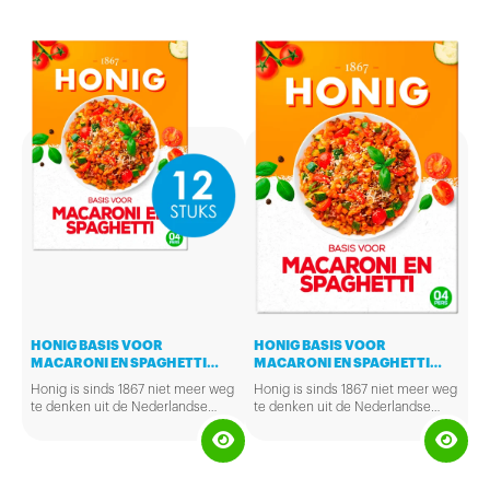
HONIG BASIS VOOR
HONIG BASIS VOOR
MACARONI EN SPAGHETTI
MACARONI EN SPAGHETTI
12X41GR
41GR
Honig is sinds 1867 niet meer weg
Honig is sinds 1867 niet meer weg
te denken uit de Nederlandse
te denken uit de Nederlandse
keuken. Met Honig Kruidenpasta
keuken. Met Honig Kruidenpasta
zet je in een handomdraai een
zet je in een handomdraai een
verse en heerlijke maaltijd op
verse en heerlijke maaltijd op
tafel!
tafel!