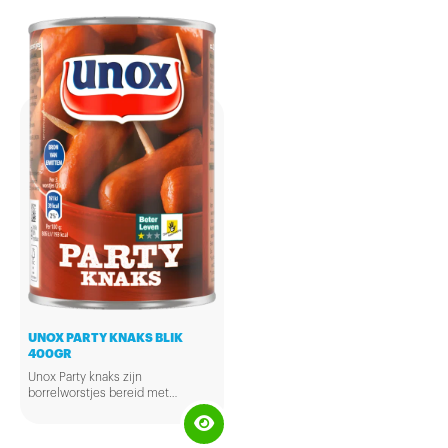
UNOX PARTY KNAKS BLIK
400GR
Unox Party knaks zijn
borrelworstjes bereid met
kwaliteitsvlees. Verrassend lekker
voor bij de borrel of als traktatie op
een feestje!