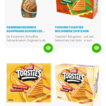
PANNENKOEKENMIX
TOPKING TOASTIES
KOOPMANS SCHUDFLES
BOLOGNESE 20X120GR
ORIGINEEL
De Koopmans Schudfles
Toasties® Bolognese - ook wel
Pannenkoeken Origineel is de
bekend als tosti bolo - is een
perfecte keuze voor iedereen die
overheerlijke tosti gevuld met
snel een paar lekkere
Italiaans gekruid gehakt en
pannenkoeken wil maken. Met
smeuïge kaas. Een heerlijke
deze Koopmans shaker maak je in
variatie voor de echte tosti-fan óf
een handomdraai 5 ouderwets
de liefhebber van de typische
lekkere pannenkoeken. Voeg zelf
Bolognesesmaak. Ze zijn
melk toe, een minuutje goed
individueel verpakt en zitten met
schudden en bakken maar!
20 stuks in een doos. Na
ontdooien, zijn ze binnen 5
minuten klaar in het tosti-ijzer of
de contactgrill. Lekker als
tussendoortje, lunch of na het
sporten!