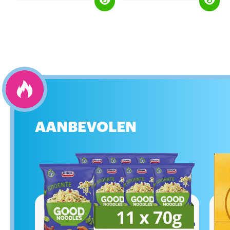
van hot naar her en dan krijg je
van hot naar her en dan krijg je
vanzelf zin in een tussendoortje.
vanzelf zin in een tussendoortje.
Maak het jezelf makkelijk en
Maak het jezelf makkelijk en
probeer de Unox Good Noodles
probeer de Unox Good Noodles
met de smaak van kip. Het is een
met de smaak van kip. Het is een
lekkere snack en je maakt het
lekkere snack en je maakt het
klaar in een handomdraai.
klaar in een handomdraai.
AANBEVOLEN