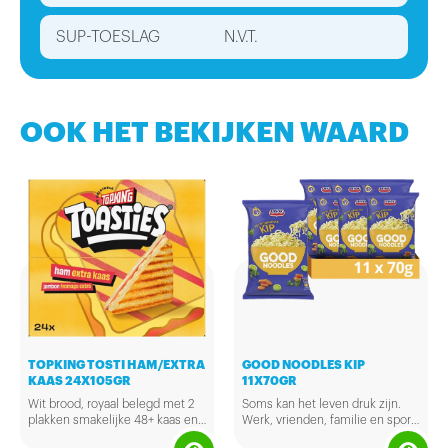
SUP-TOESLAG
N.V.T.
OOK HET BEKIJKEN WAARD
TOPKING TOSTI HAM/EXTRA
GOOD NOODLES KIP
KAAS 24X105GR
11X70GR
Wit brood, royaal belegd met 2
Soms kan het leven druk zijn.
plakken smakelijke 48+ kaas en
Werk, vrienden, familie en sport.
een lekkere plak ham. In totaal
In ons leven rennen we dagelijks