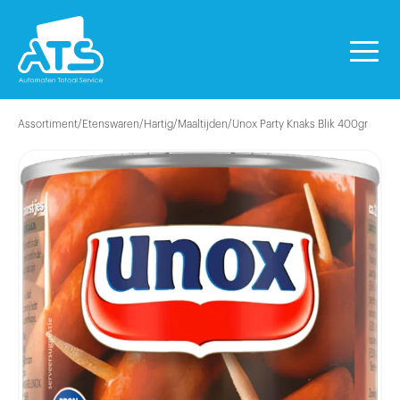
Assortiment
/
Etenswaren
/
Hartig
/
Maaltijden
/
Unox Party Knaks Blik 400gr