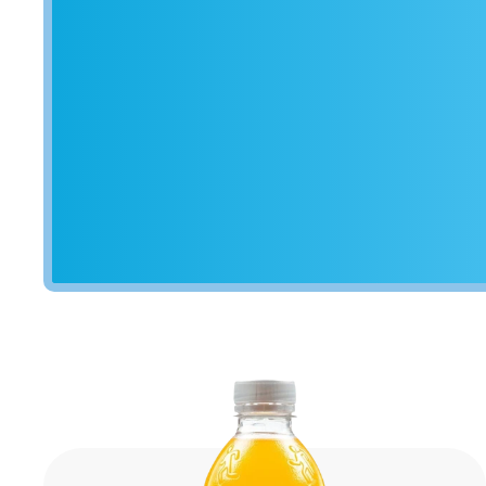
Cup-a-Soup Indiase Kerrie: een
nneer je
snelle, hartige opkikker die je
igenlijk
weer energie geeft om door te
rank met
gaan! Daarnaast bevat deze Cup-
uurlijke
KIJK
BEKIJK
a-Soup Indiase Kerrie geen
 fun,
kunstmatige kleurstoffen of
ntraat.
toegevoegde smaakversterkers.
Een zakje van deze heerlijke
Cup-a-Soup Indiase Kerrie bevat
72 calorieën per mok. De Cup-a-
Soup Indiase Kerrie is eenvoudig
en snel te bereiden: doe de
inhoud van het zakje in jouw
favoriete mok en giet er 175 ml
kokend water bij. Daarna
eventjes roeren, 1 minuutje
wachten en klaar, eet smakelijk!