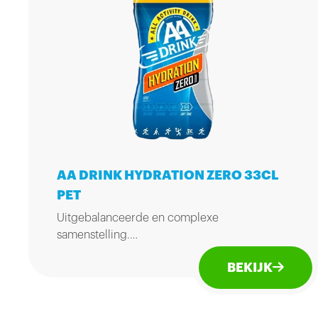
AA DRINK HYDRATION ZERO 33CL
PET
Uitgebalanceerde en complexe
samenstelling.
Vult degeenvoorraad (energievoorraad) in je
BEKIJK
spieren maximaal aan, ruim voor of net na
een inspanning.
Gebruikstijd: voor en na het sporten.