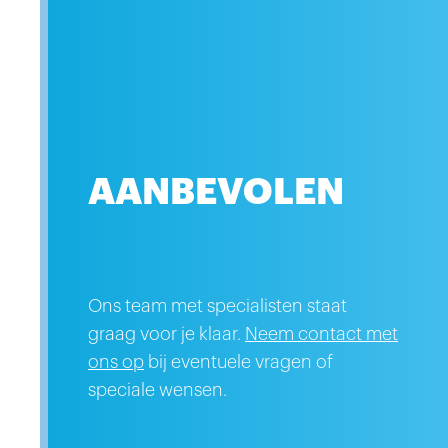
AANBEVOLEN
Ons team met specialisten staat
X50CL
graag voor je klaar.
Neem contact met
ons op
bij eventuele vragen of
nken van
speciale wensen.
jn
CUP-A-SOUP INDIASE
 unieke
KERRIE 21X175ML
isschien