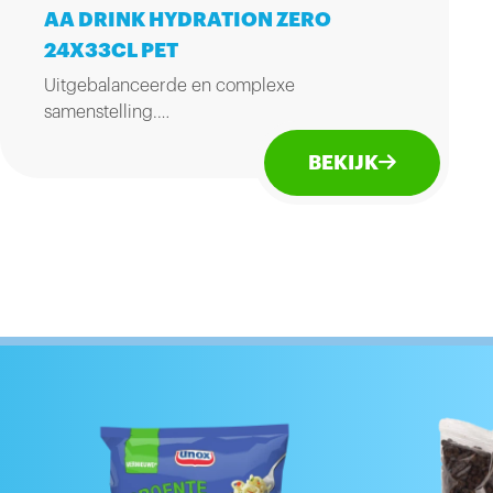
AA DRINK HYDRATION ZERO
24X33CL PET
Uitgebalanceerde en complexe
samenstelling.
Vult degeenvoorraad (energievoorraad) in je
BEKIJK
spieren maximaal aan, ruim voor of net na
een inspanning.
Gebruikstijd: voor en na het sporten.