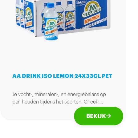
AA DRINK ISO LEMON 24X33CL PET
Je vocht-, mineralen-, en energiebalans op
peil houden tijdens het sporten. Check.
Check. Triple check! En dat allemaal met een
BEKIJK
verfrissende lemon smaak.