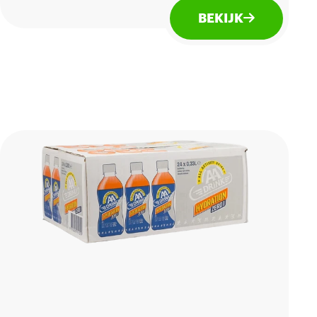
voor zowel na als voor het sporten.
BEKIJK