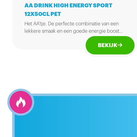
AA DRINK HIGH ENERGY SPORT
12X50CL PET
Het AA'tje. De perfecte combinatie van een
lekkere smaak en een goede energie boost
voor zowel na als voor het sporten.
BEKIJK