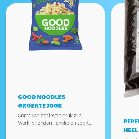
GOOD NOODLES
GROENTE 70GR
Soms kan het leven druk zijn.
PEPE
Werk, vrienden, familie en sport.
HEEL
In ons leven rennen we dagelijks
van hot naar her en dan krijg je