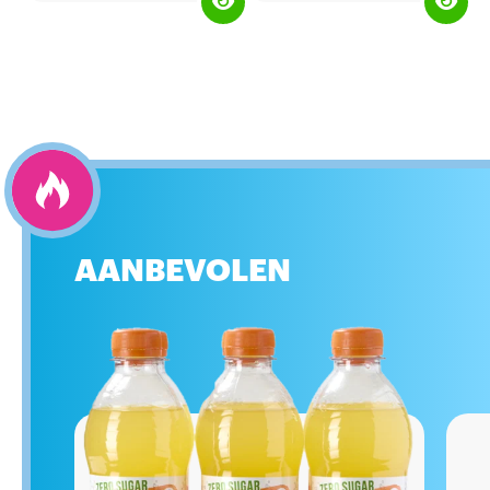
boost voor zowel na als voor het
(energievoorraad) in je spieren
sporten.
maximaal aan, ruim voor of net na
een inspanning.
Gebruikstijd: voor en na het
sporten.
AANBEVOLEN