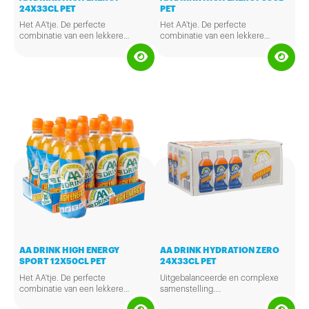
24X33CL PET
PET
Het AA'tje. De perfecte
Het AA'tje. De perfecte
combinatie van een lekkere
combinatie van een lekkere
smaak en een goede energie
smaak en een goede energie
boost voor zowel na als voor het
boost voor zowel na als voor het
sporten.
sporten.
AA DRINK HIGH ENERGY
AA DRINK HYDRATION ZERO
SPORT 12X50CL PET
24X33CL PET
Het AA'tje. De perfecte
Uitgebalanceerde en complexe
combinatie van een lekkere
samenstelling.
smaak en een goede energie
Vult degeenvoorraad