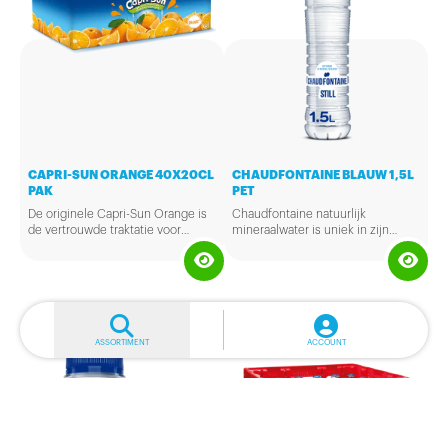
CAPRI-SUN ORANGE 40X20CL
CHAUDFONTAINE BLAUW 1,5L
PAK
PET
De originele Capri-Sun Orange is
Chaudfontaine natuurlijk
de vertrouwde traktatie voor
mineraalwater is uniek in zijn
overal! Zonder toevoeging van
soort.
conserveermiddelen of
kunstmatige kleur-, en
zoetstoffen.
ASSORTIMENT
ACCOUNT