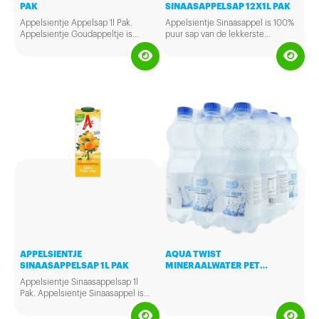
PAK
SINAASAPPELSAP 12X1L PAK
Appelsientje Appelsap 1l Pak.
Appelsientje Sinaasappel is 100%
Appelsientje Goudappeltje is
puur sap van de lekkerste
100% puur sap van lekkere, frisse
Braziliaanse sinaasappels.
appels. Rijp geplukt.
APPELSIENTJE
AQUA TWIST
SINAASAPPELSAP 1L PAK
MINERAALWATER PET
12X50CL
Appelsientje Sinaasappelsap 1l
Pak. Appelsientje Sinaasappel is
100% puur sap van de lekkerste
Braziliaanse sinaasappels.