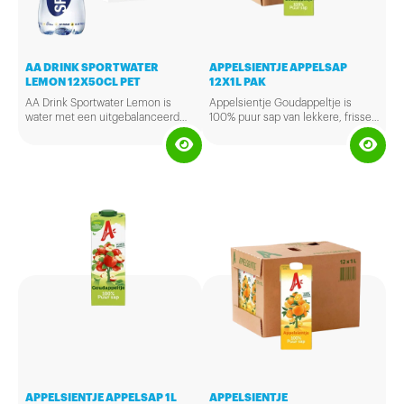
AA DRINK SPORTWATER
APPELSIENTJE APPELSAP
LEMON 12X50CL PET
12X1L PAK
AA Drink Sportwater Lemon is
Appelsientje Goudappeltje is
water met een uitgebalanceerd
100% puur sap van lekkere, frisse
mineralen complex speciaal voor
appels. Rijp geplukt.
sporters. Het heeft een
verfrissende citroensmaak en
bevat géén suiker. Bovendien
bevat AA Drink Sportwater géén
calorieën en géén koolzuur. Als je
intensief beweegt is je lichaam uit
balans, je verliest snel vocht en
mineralen. Wil je dat aanvullen
zonder calorieën dan is AA Drink
Sportwater ideaal.
APPELSIENTJE APPELSAP 1L
APPELSIENTJE