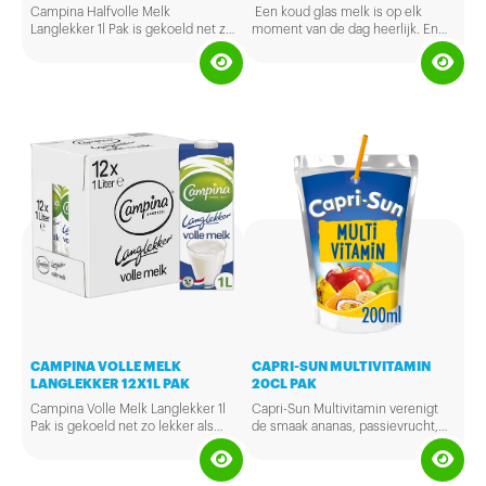
Campina Halfvolle Melk
Een koud glas melk is op elk
Langlekker 1l Pak is gekoeld net zo
moment van de dag heerlijk. En
lekker als verse melk met als extra
omdat er vitaminen en mineralen
voordeel dat je het ongeopend
in zitten, ook heel gezond. Verpakt
buiten de koelkast kunt bewaren.
per tray van 6 flesjes melk á 50cl.
CAMPINA VOLLE MELK
CAPRI-SUN MULTIVITAMIN
LANGLEKKER 12X1L PAK
20CL PAK
Campina Volle Melk Langlekker 1l
Capri-Sun Multivitamin verenigt
Pak is gekoeld net zo lekker als
de smaak ananas, passievrucht,
verse melk met als extra voordeel
banaan, kiwi, grapefruit en
dat je het ongeopend buiten de
sinaasappel in een heerlijke drank.
koelkast kunt bewaren.
Zonder toevoeging van