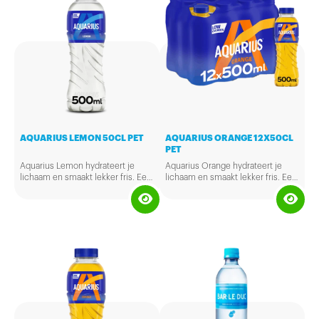
AQUARIUS LEMON 50CL PET
AQUARIUS ORANGE 12X50CL
PET
Aquarius Lemon hydrateert je
Aquarius Orange hydrateert je
lichaam en smaakt lekker fris. Een
lichaam en smaakt lekker fris. Een
verkwikkende dorstlesser met
verkwikkende dorstlesser met
vitamine B6 en citroensmaak .
vitamine B6 en
sinaasappelsmaak.