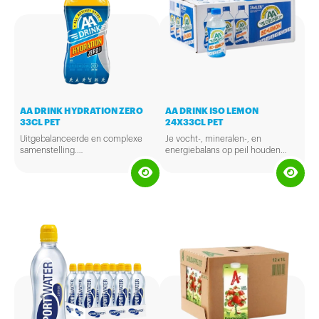
AA DRINK HYDRATION ZERO
AA DRINK ISO LEMON
33CL PET
24X33CL PET
Uitgebalanceerde en complexe
Je vocht-, mineralen-, en
samenstelling.
energiebalans op peil houden
Vult degeenvoorraad
tijdens het sporten. Check.
(energievoorraad) in je spieren
Check. Triple check! En dat
maximaal aan, ruim voor of net na
allemaal met een verfrissende
een inspanning.
lemon smaak.
Gebruikstijd: voor en na het
sporten.