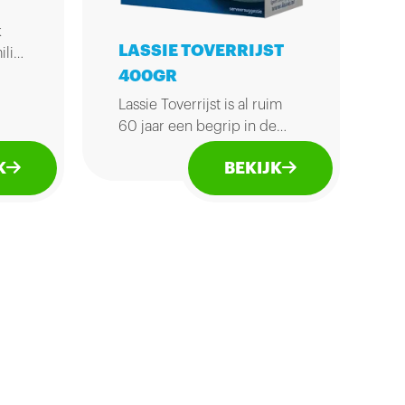
k
LASSIE TOVERRIJST
ilie
400GR
 hot
Lassie Toverrijst is al ruim
60 jaar een begrip in de
Nederlandse keuken.
K
BEKIJK
Terecht, want door de grote,
eer
droge korrel mislukt
 met
Toverrijst nooit. En dankzij
Het
de korte kooktijd blijft de
je
smaak behouden.