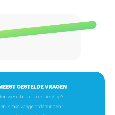
MEEST GESTELDE VRAGEN
Hoe werkt bestellen in de shop?
an ik mijn vorige orders inzien?