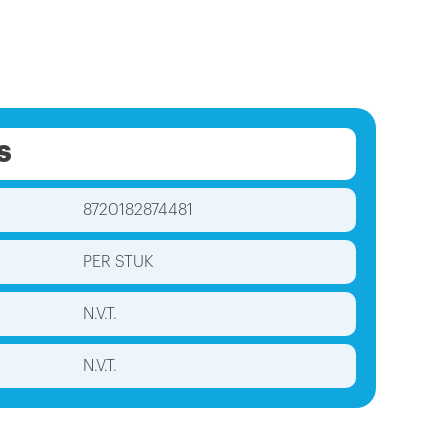
S
8720182874481
PER STUK
N.V.T.
N.V.T.