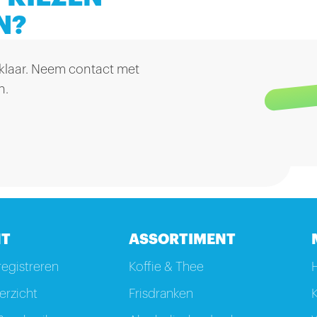
N?
 klaar. Neem contact met
n.
T
ASSORTIMENT
registreren
Koffie & Thee
rzicht
Frisdranken
K