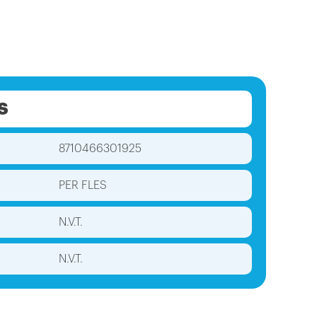
S
8710466301925
PER FLES
N.V.T.
N.V.T.