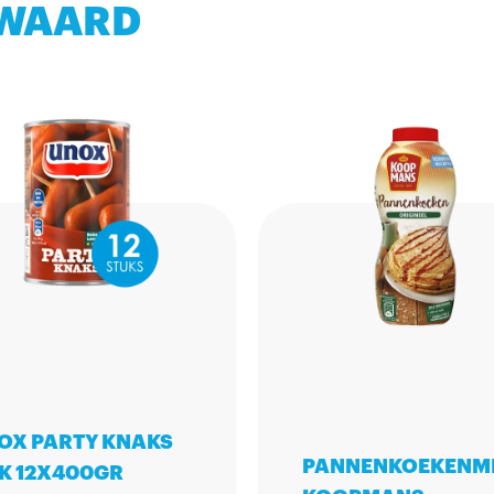
 WAARD
OX PARTY KNAKS
PANNENKOEKENM
IK 12X400GR