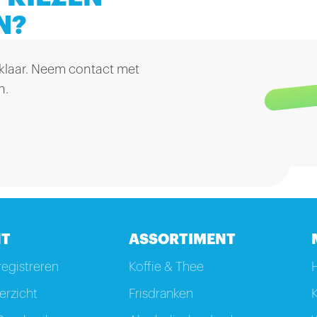
N?
 klaar. Neem contact met
n.
T
ASSORTIMENT
registreren
Koffie & Thee
rzicht
Frisdranken
K