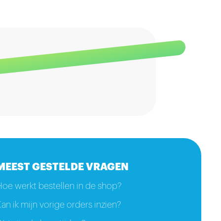
MEEST GESTELDE VRAGEN
Hoe werkt bestellen in de shop?
an ik mijn vorige orders inzien?