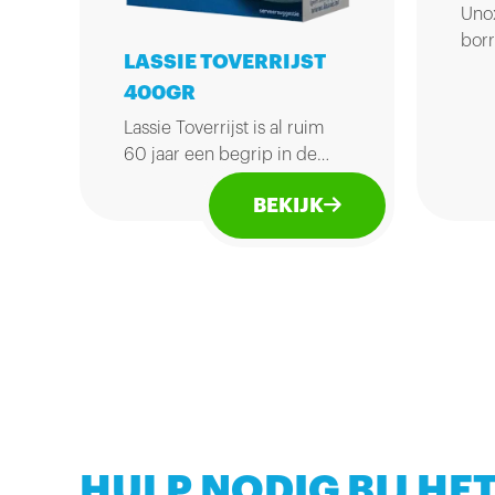
Unox
borr
LASSIE TOVERRIJST
kwal
400GR
lekk
als 
Lassie Toverrijst is al ruim
60 jaar een begrip in de
Nederlandse keuken.
BEKIJK
Terecht, want door de grote,
droge korrel mislukt
Toverrijst nooit. En dankzij
de korte kooktijd blijft de
smaak behouden.
HULP NODIG BIJ HET