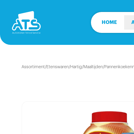
HOME
Assortiment
/
Etenswaren
/
Hartig
/
Maaltijden
/
Pannenkoekenmi