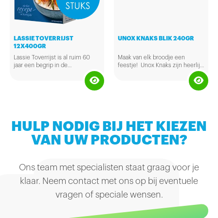
beide kanten met boter en bak
hem goudbruin in de
koekenpan.
LASSIE TOVERRIJST
UNOX KNAKS BLIK 240GR
12X400GR
Lassie Toverrijst is al ruim 60
Maak van elk broodje een
jaar een begrip in de
feestje! Unox Knaks zijn heerlijk
Nederlandse keuken. Terecht,
gekruide knakworstjes bereid
want door de grote, droge korrel
met kwaliteitsvlees. Heerlijk
mislukt Toverrijst nooit. En
tussendoor of tijdens de lunch!
dankzij de korte kooktijd blijft de
smaak behouden.
HULP NODIG BIJ HET KIEZEN
VAN UW PRODUCTEN?
Ons team met specialisten staat graag voor je
klaar. Neem contact met ons op bij eventuele
vragen of speciale wensen.