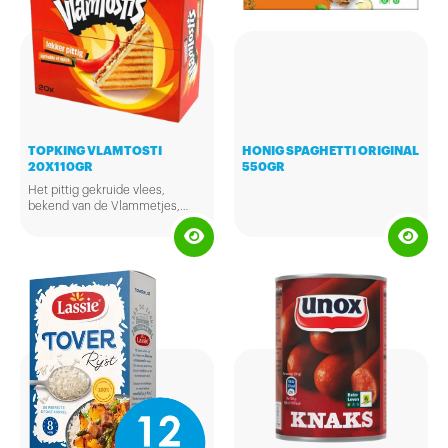
TOPKING VLAMTOSTI
HONIG SPAGHETTI ORIGINAL
20X110GR
550GR
Het pittig gekruide vlees,
bekend van de Vlammetjes,
perfect gecombineerd met een
royale hoeveelheid smakelijke
48+ kaas. Zo laat de vulling van
de VlamTosti zich beschrijven.
Er zitten 20 stuks á 110 gram in
een doos.
Bereidingswijze: Ontdooien: Bij
voorkeur in de verpakking laten
ontdooien. Het product dient
voor consumptie krokant
gebakken te worden in een
grill/tosti-ijzer totdat de kaas
gesmolten is. Of besmeer aan