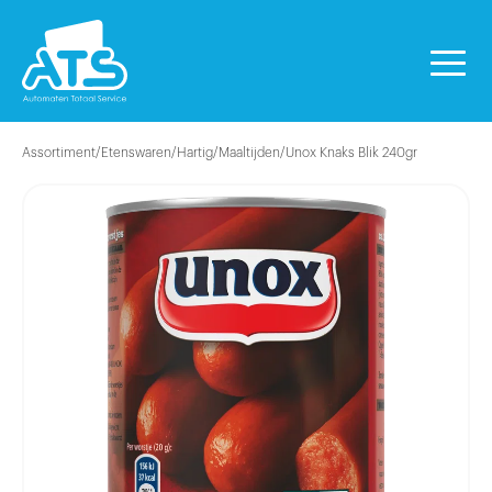
Assortiment
/
Etenswaren
/
Hartig
/
Maaltijden
/
Unox Knaks Blik 240gr