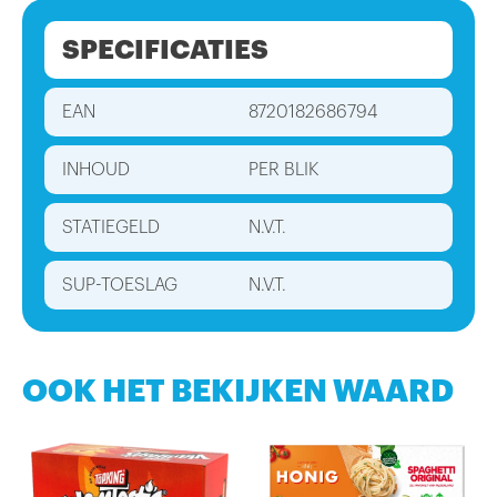
SPECIFICATIES
EAN
8720182686794
INHOUD
PER BLIK
STATIEGELD
N.V.T.
SUP-TOESLAG
N.V.T.
OOK HET BEKIJKEN WAARD