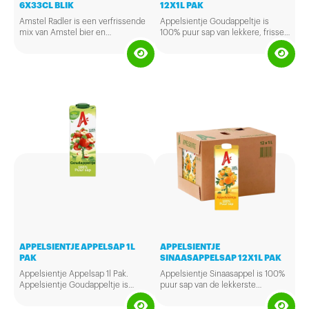
6X33CL BLIK
12X1L PAK
Amstel Radler is een verfrissende
Appelsientje Goudappeltje is
mix van Amstel bier en
100% puur sap van lekkere, frisse
sprankelend citroenwater. Met zijn
appels. Rijp geplukt.
2% alcohol is het een licht bier en
makkelijk te drinken. Het bevat
geen kunstmatige toevoegingen.
APPELSIENTJE APPELSAP 1L
APPELSIENTJE
PAK
SINAASAPPELSAP 12X1L PAK
Appelsientje Appelsap 1l Pak.
Appelsientje Sinaasappel is 100%
Appelsientje Goudappeltje is
puur sap van de lekkerste
100% puur sap van lekkere, frisse
Braziliaanse sinaasappels.
appels. Rijp geplukt.