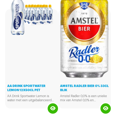
AA DRINK SPORTWATER
AMSTEL RADLER BIER 0% 33CL
LEMON 12X50CL PET
BLIK
AA Drink Sportwater Lemon is
Amstel Radler 0,0% is een unieke
water met een uitgebalanceerd
mix van Amstel 0,0% en
mineralen complex speciaal voor
sprankelend citroen water. Het is
sporters. Het heeft een
te drinken op elk moment van de
verfrissende citroensmaak en
dag, drink het bijvoorbeeld bij de