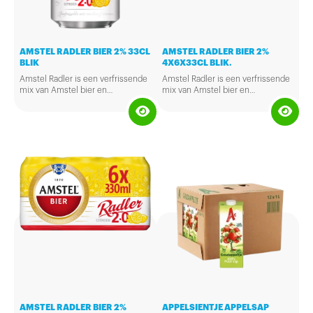
AMSTEL RADLER BIER 2% 33CL
AMSTEL RADLER BIER 2%
BLIK
4X6X33CL BLIK.
Amstel Radler is een verfrissende
Amstel Radler is een verfrissende
mix van Amstel bier en
mix van Amstel bier en
sprankelend citroenwater. Met zijn
sprankelend citroenwater. Met zijn
2% alcohol is het een licht bier en
2% alcohol is het een licht bier en
makkelijk te drinken. Het bevat
makkelijk te drinken. Het bevat
geen kunstmatige toevoegingen.
geen kunstmatige toevoegingen.
AMSTEL RADLER BIER 2%
APPELSIENTJE APPELSAP