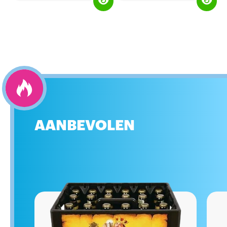
boost voor zowel na als voor het
(energievoorraad) in je spieren
sporten.
maximaal aan, ruim voor of net na
een inspanning.
Gebruikstijd: voor en na het
sporten.
AANBEVOLEN