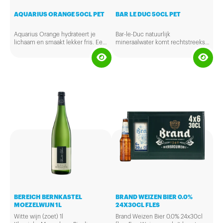
AQUARIUS ORANGE 50CL PET
BAR LE DUC 50CL PET
Aquarius Orange hydrateert je
Bar-le-Duc natuurlijk
lichaam en smaakt lekker fris. Een
mineraalwater komt rechtstreeks
verkwikkende dorstlesser met
uit de bron op de Utrechtse
vitamine B6 en sinaasappelsmaak.
Heuvelrug. Het is een natuurlijk
product. Mineraalwater is van
nature zuiver en heeft een unieke
mineralenbalans. Bar-le-Duc is
natriumarm mineraalwater. Dit
betekent dat het door iedereen
gedronken kan worden, zelfs bij
een zoutarm dieet. Mineraalwater
is ook geschikt voor de bereiding
van babyvoeding.
BEREICH BERNKASTEL
BRAND WEIZEN BIER 0.0%
MOEZELWIJN 1L
24X30CL FLES
Witte wijn (zoet) 1l
Brand Weizen Bier 0.0% 24x30cl