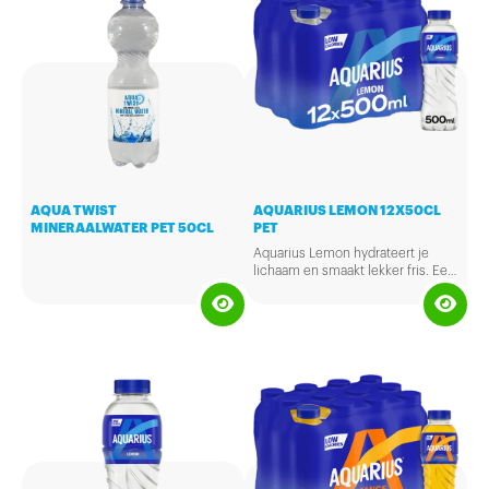
AQUA TWIST
AQUARIUS LEMON 12X50CL
MINERAALWATER PET 50CL
PET
Aquarius Lemon hydrateert je
lichaam en smaakt lekker fris. Een
verkwikkende dorstlesser met
vitamine B6 en citroensmaak.