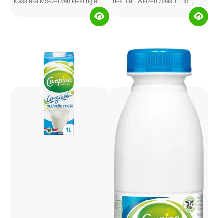
Klassieke Moezel van Riesling en
fles. Een Weizen zoals 't hoort,
Müller-Thurgau: populaire
maar dan lekker alcoholvrij, met
combinatie van fris zuur en fruitig
een extra frisse, fruitige smaak en
zoet.
een zachte afdronk.
8.5% Alcohol (Zoet).