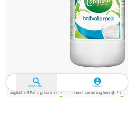
CAMPINA HALFVOLLE MELK
CAMPINA HALFVOLLE MELK
LANGLEKKER 1L PAK
PET 6X50CL
ASSORTIMENT
ACCOUNT
Campina Halfvolle Melk
Een koud glas melk is op elk
Langlekker 1l Pak is gekoeld net zo
moment van de dag heerlijk. En
lekker als verse melk met als extra
omdat er vitaminen en mineralen
voordeel dat je het ongeopend
in zitten, ook heel gezond. Verpakt
buiten de koelkast kunt bewaren.
per tray van 6 flesjes melk á 50cl.