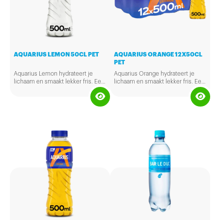
AQUARIUS LEMON 50CL PET
AQUARIUS ORANGE 12X50CL
PET
Aquarius Lemon hydrateert je
Aquarius Orange hydrateert je
lichaam en smaakt lekker fris. Een
lichaam en smaakt lekker fris. Een
verkwikkende dorstlesser met
verkwikkende dorstlesser met
vitamine B6 en citroensmaak .
vitamine B6 en
sinaasappelsmaak.