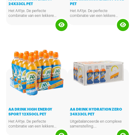
24X33CL PET
PET
Het AA'tje. De perfecte
Het AA'tje. De perfecte
combinatie van een lekkere
combinatie van een lekkere
smaak en een goede energie
smaak en een goede energie
boost voor zowel na als voor het
boost voor zowel na als voor het
sporten.
sporten.
AA DRINK HIGH ENERGY
AA DRINK HYDRATION ZERO
SPORT 12X50CL PET
24X33CL PET
Het AA'tje. De perfecte
Uitgebalanceerde en complexe
combinatie van een lekkere
samenstelling.
smaak en een goede energie
Vult degeenvoorraad