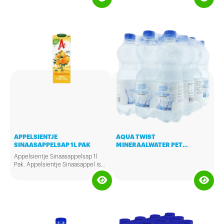
APPELSIENTJE
AQUA TWIST
SINAASAPPELSAP 1L PAK
MINERAALWATER PET
12X50CL
Appelsientje Sinaasappelsap 1l
Pak. Appelsientje Sinaasappel is
100% puur sap van de lekkerste
Braziliaanse sinaasappels.