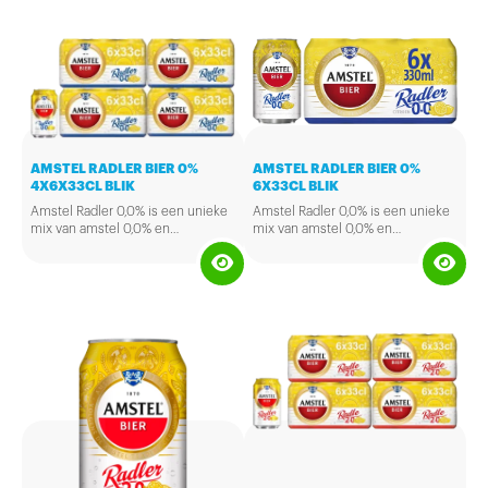
bevat géén suiker. Bovendien
lunch, op het werk of als je nog
bevat AA Drink Sportwater géén
moet rijden. Bevat geen
calorieën en géén koolzuur. Als je
kunstmatige toevoegingen.
intensief beweegt is je lichaam uit
balans, je verliest snel vocht en
mineralen. Wil je dat aanvullen
zonder calorieën dan is AA Drink
Sportwater ideaal.
AMSTEL RADLER BIER 0%
AMSTEL RADLER BIER 0%
4X6X33CL BLIK
6X33CL BLIK
Amstel Radler 0,0% is een unieke
Amstel Radler 0,0% is een unieke
mix van amstel 0,0% en
mix van amstel 0,0% en
sprankelend citroen water. Het is
sprankelend citroen water. Het is
te drinken op elk moment van de
te drinken op elk moment van de
dag, drink het bijvoorbeeld bij de
dag, drink het bijvoorbeeld bij de
lunch, op het werk of als je nog
lunch, op het werk of als je nog
moet rijden. Bevat geen
moet rijden. Bevat geen
kunstmatige toevoegingen.
kunstmatige toevoegingen.