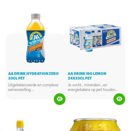
AA DRINK HYDRATION ZERO
AA DRINK ISO LEMON
33CL PET
24X33CL PET
Uitgebalanceerde en complexe
Je vocht-, mineralen-, en
samenstelling.
energiebalans op peil houden
Vult degeenvoorraad
tijdens het sporten. Check.
(energievoorraad) in je spieren
Check. Triple check! En dat
maximaal aan, ruim voor of net na
allemaal met een verfrissende
een inspanning.
lemon smaak.
Gebruikstijd: voor en na het
sporten.