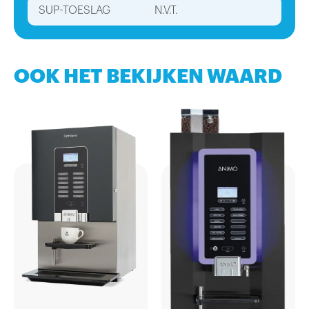
SUP-TOESLAG
N.V.T.
OOK HET BEKIJKEN WAARD