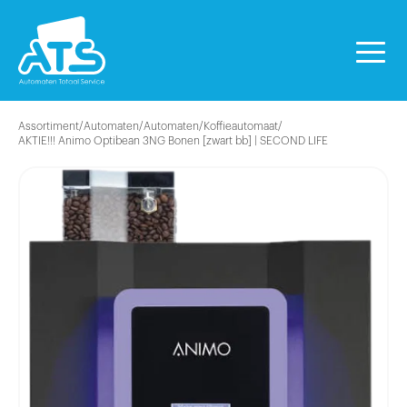
Assortiment
/
Automaten
/
Automaten
/
Koffieautomaat
/
AKTIE!!! Animo Optibean 3NG Bonen [zwart bb] | SECOND LIFE