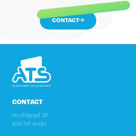
milieueisen te kunnen voldoen.
CONTACT
CONTACT
Hoofdgraaf 38
4281 NP Andel