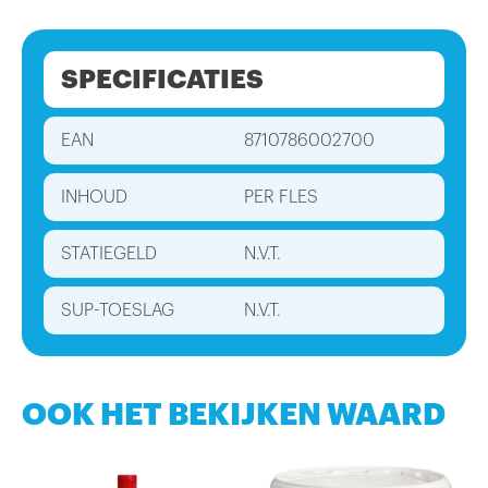
SPECIFICATIES
EAN
8710786002700
INHOUD
PER FLES
STATIEGELD
N.V.T.
SUP-TOESLAG
N.V.T.
OOK HET BEKIJKEN WAARD