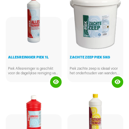
ALLESREINIGER PIEK 1L
ZACHTE ZEEP PIEK 5KG
Piek Allesreiniger is geschikt
Piek zachte zeep is ideaal voor
voor de dagelijkse reiniging van
het onderhouden van wanden,
alle waterbestendige
tegels en vloeren. Het verwijdert
oppervlakken. Deze allesreiniger
tevens vlekken zoals wijn en
laat een frisse en schone geur
chocolade op textiel. Dit
achter.
product is zacht voor de handen
en heeft een frisse geur.