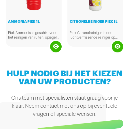
AMMONIA PIEK 1L
CITRONELREINIGER PIEK 1L
Piek Ammonia is geschikt voor
Piek Citronelreiniger is een
het reinigen van ruiten, spiegels
luchtverfrissende reiniger op
en tegels. Het laat je glas- en
basis van Javaanse olie. Deze
tegelwerk streeploos schoon
reiniger is geschikt voor het
achter. Daarnaast is Piek
schoonmaken van alle
Ammonia ook geschikt voor het
waterbestendige oppervlakken
ontvetten van oude verflagen.
in je hele huis.
HULP NODIG BIJ HET KIEZEN
VAN UW PRODUCTEN?
Ons team met specialisten staat graag voor je
klaar. Neem contact met ons op bij eventuele
vragen of speciale wensen.