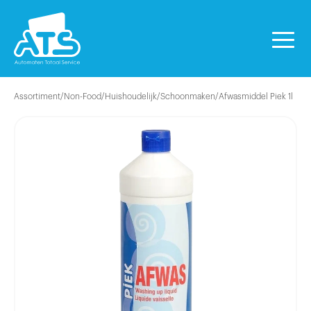
Assortiment
/
Non-Food
/
Huishoudelijk
/
Schoonmaken
/
Afwasmiddel Piek 1l