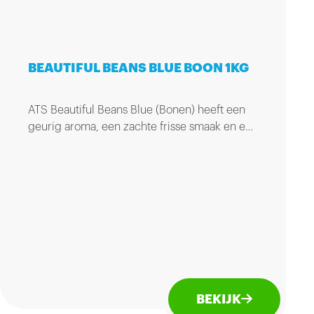
BEAUTIFUL BEANS BLUE BOON 1KG
ATS Beautiful Beans Blue (Bonen) heeft een
geurig aroma, een zachte frisse smaak en een
nuance van chocolade in de afdronk. Zak 1kg.
BEKIJK