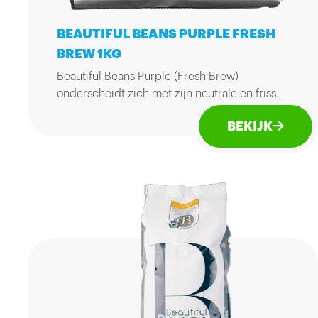
BEAUTIFUL BEANS PURPLE FRESH
BREW 1KG
Beautiful Beans Purple (Fresh Brew)
onderscheidt zich met zijn neutrale en frisse
karakter. De zachte rinsheid geeft de koffie
BEKIJK
een fijne smaak. Zak van 1kg.