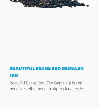
BEAUTIFUL BEANS RED GEMALEN
1KG
Beautiful Beans Red (Fijn Gemalen) is een
heerlijke koffie met een uitgebalanceerde
smaak en geurig aroma. Het geeft de koffie
een subtiele pittige afdronk. Zak van 1kg.