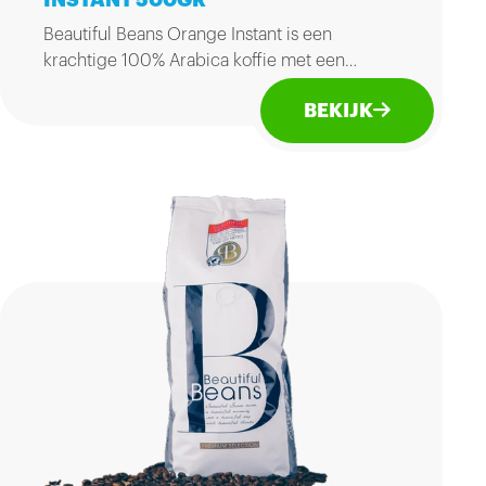
INSTANT 500GR
Beautiful Beans Orange Instant is een
krachtige 100% Arabica koffie met een
geurig aroma, volle ronde smaak en een
BEKIJK
frisse afdronk. Zak van 500gr.