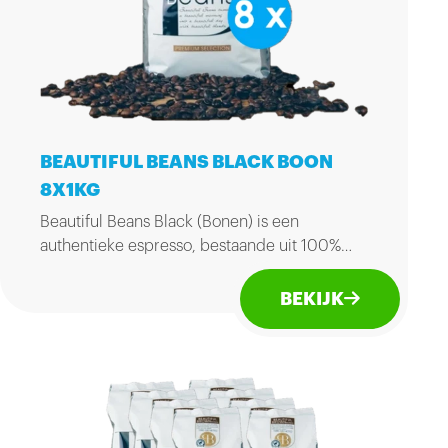
BEAUTIFUL BEANS BLACK BOON
8X1KG
Beautiful Beans Black (Bonen) is een
authentieke espresso, bestaande uit 100%
Arabica bonen, met een top Brasil boon voor
een kruidige afdronk. Doos à 8 zakken van
BEKIJK
1kg.