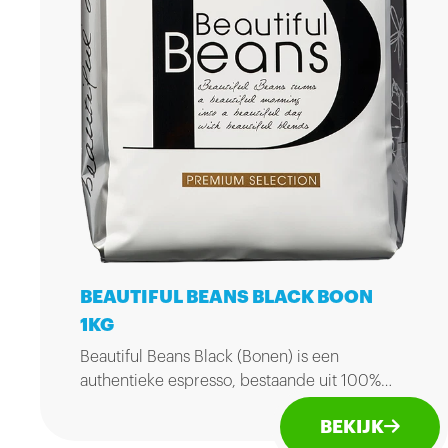
BEAUTIFUL BEANS BLACK BOON
1KG
Beautiful Beans Black (Bonen) is een
authentieke espresso, bestaande uit 100%
Arabica bonen, met een top Brasil boon voor
BEKIJK
een kruidige afdronk. Zak 1kg.