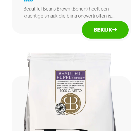
Beautiful Beans Brown (Bonen) heeft een
krachtige smaak die bijna onovertroffen is.
Met haar subtiele aroma is deze koffie
BEKIJK
bijzonder verfijnd. Zak 1kg.