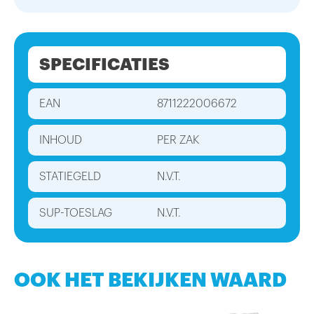
SPECIFICATIES
EAN
8711222006672
INHOUD
PER ZAK
STATIEGELD
N.V.T.
SUP-TOESLAG
N.V.T.
OOK HET BEKIJKEN WAARD