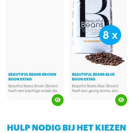
BEAUTIFUL BEANS BROWN
BEAUTIFUL BEANS BLUE
BOON 8X1KG
BOON 8X1KG
Beautiful Beans Brown (Bonen)
Beautiful Beans Blue (Bonen)
heeft een krachtige smaak die
heeft een geurig aroma, een
bijna onovertroffen is. Met haar
zachte frisse smaak en een
subtiele aroma is deze koffie
nuance van chocolade in de
bijzonder verfijnd. Doos à 8
afdronk. Doos à 8 zakken van
zakken van 1kg.
1kg.
HULP NODIG BIJ HET KIEZEN