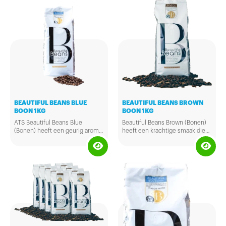
BEAUTIFUL BEANS BLUE
BEAUTIFUL BEANS BROWN
BOON 1KG
BOON 1KG
ATS Beautiful Beans Blue
Beautiful Beans Brown (Bonen)
(Bonen) heeft een geurig aroma,
heeft een krachtige smaak die
een zachte frisse smaak en een
bijna onovertroffen is. Met haar
nuance van chocolade in de
subtiele aroma is deze koffie
afdronk. Zak 1kg.
bijzonder verfijnd. Zak 1kg.