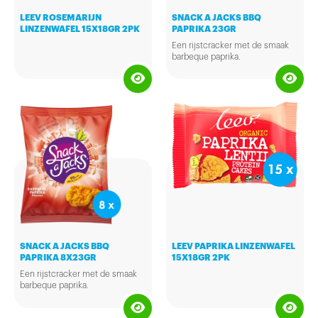
LEEV ROSEMARIJN
SNACK A JACKS BBQ
LINZENWAFEL 15X18GR 2PK
PAPRIKA 23GR
Een rijstcracker met de smaak
barbeque paprika.
SNACK A JACKS BBQ
LEEV PAPRIKA LINZENWAFEL
PAPRIKA 8X23GR
15X18GR 2PK
Een rijstcracker met de smaak
barbeque paprika.