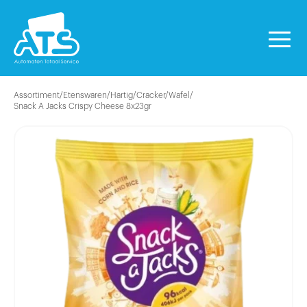
Assortiment
/
Etenswaren
/
Hartig
/
Cracker/Wafel
/
Snack A Jacks Crispy Cheese 8x23gr