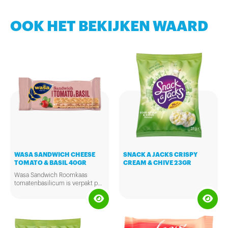
OOK HET BEKIJKEN WAARD
WASA SANDWICH CHEESE
SNACK A JACKS CRISPY
TOMATO & BASIL 40GR
CREAM & CHIVE 23GR
Wasa Sandwich Roomkaas
tomatenbasilicum is verpakt per
stuk en weegt 40 gram per stuk.
De sandwich bestaat uit twee
repen met een laagje roomkaas
met tomaat en basilicum
ertussen. Door de handige