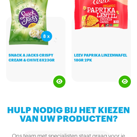
verpakking kan je het eten waar
en wanneer je maar wilt. Het
roggeknäckebröd bevat 100%
volkorenmeel.
SNACK A JACKS CRISPY
LEEV PAPRIKA LINZENWAFEL
CREAM & CHIVE 8X23GR
18GR 2PK
HULP NODIG BIJ HET KIEZEN
VAN UW PRODUCTEN?
Ons team met specialisten staat graag voor je