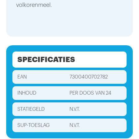
volkorenmeel.
SPECIFICATIES
EAN
7300400702782
INHOUD
PER DOOS VAN 24
STATIEGELD
N.V.T.
SUP-TOESLAG
N.V.T.