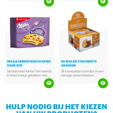
geïntroduceerd. Het werd direct
Snelle Jelle en is daarnaast
een succes dankzij de lekkere,
rijkelijk gevuld met heerlijke
luchtige combinatie van
rozijnen! Een heerlijk
knapperig gebakken wafels,
tussendoortje.
overheerlijke melk, zachte
hazelnootcrèmevulling en
geroosterde stukjes hazelnoot.
Een heerlijk tussendoortje om
even mee te pauzeren waardoor
je er daarna weer lekker
tegenaan kunt!
MILKA SENSATION COOKIES
DE MOLEN TORONDO'S
52GR 2PK
28X65GR
Sensationeel lekker! Een heerlijk
28 losverpakte torondo's in een
krokant koekje gebakken met
handige presentatiebox.
Milka chocolade chips en een
Ambachtelijk bereid met onder
zachte chocolade kern van Milka
andere speculaaskruiden,
chocolade.
tarwebloem, melk en stukjes
sinaasappel. Heerlijke koffiekoek
voor op het werk!
HULP NODIG BIJ HET KIEZEN