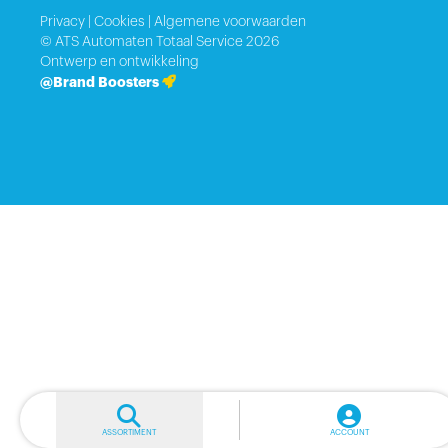
Privacy
|
Cookies
|
Algemene voorwaarden
© ATS Automaten Totaal Service 2026
Ontwerp en ontwikkeling
@Brand Boosters
ASSORTIMENT
ACCOUNT