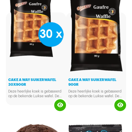
CAKE A WAY SUIKERWAFEL
CAKE A WAY SUIKERWAFEL
30X90GR
90GR
Deze heerlijke koek is gebaseerd
Deze heerlijke koek is gebaseerd
op de bekende Luikse wafel. De
op de bekende Luikse wafel. De
combinatie van vanille en suiker
combinatie van vanille en suiker
maakt deze dikke wafel zeer
maakt deze dikke wafel zeer
geschikt voor de echte
geschikt voor de echte
zoetekauw. Makkelijk mee te
zoetekauw. Makkelijk mee te
nemen voor onderweg een lekker
nemen voor onderweg een lekker
tussendoortje.
tussendoortje.