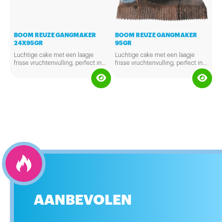
BOOM REUZE GANGMAKER
BOOM REUZE GANGMAKER
24X95GR
95GR
Luchtige cake met een laagje
Luchtige cake met een laagje
frisse vruchtenvulling, perfect in
frisse vruchtenvulling, perfect in
combinatie met het bruine laagje
combinatie met het bruine laagje
op de bovenkant. Een
op de bovenkant. Een
tussendoortje waar iedereen van
tussendoortje waar iedereen van
geniet.
geniet.
AANBEVOLEN