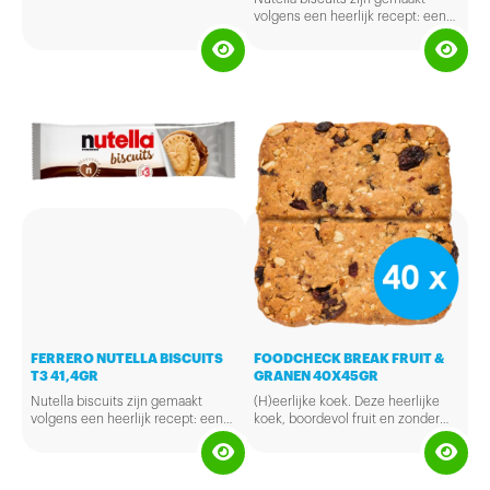
volgens een heerlijk recept: een
goudgebakken en knapperige
biscuit, met een smeuig hart met
de unieke smaak van nutella.
FERRERO NUTELLA BISCUITS
FOODCHECK BREAK FRUIT &
T3 41,4GR
GRANEN 40X45GR
Nutella biscuits zijn gemaakt
(H)eerlijke koek. Deze heerlijke
volgens een heerlijk recept: een
koek, boordevol fruit en zonder
goudgebakken en knapperige
onnodige toevoegingen, is 100%
biscuit, met een smeuig hart met
natuurlijk en zit boordevol vezels.
de unieke smaak van nutella.
Ambachtelijke gebakken, alleen
natuurlijke suikers, zeer veel