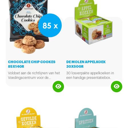
CHOCOLATE CHIP COOKES
DE MOLEN APPELKOEK
85X14GR
30X50GR
Voldoet aan de richtlijnen van het
30 losverpakte appelkoeken in
Voedingscentrum voor de
een handige presentatiebox.
Gezonde Schoolkantine (GSK).