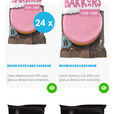
BOOM ROZE CAKE 24X65GR
BOOM ROZE CAKE 65GR
Zoete lekkernij met 20% roze
Zoete lekkernij met 20% roze
glazuur. Bereid met scharrelei,
glazuur. Bereid met scharrelei,
tarwebloem, plantaardige olie en
tarwebloem, plantaardige olie en
framboos.
framboos.
Ideaal voor in de snackautomaat
Ideaal voor in de snackautomaat
op het werk, maar ook heerlijk
op het werk, maar ook heerlijk
voor bij de koffie tijdens de
voor bij de koffie tijdens de
vergadering voor uw gasten of in
vergadering voor uw gasten of in
de koffiecorner.
de koffiecorner.