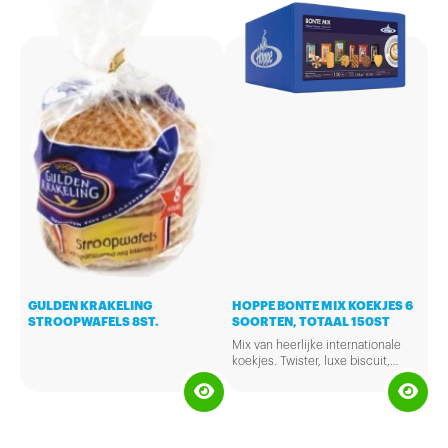
GULDEN KRAKELING
HOPPE BONTE MIX KOEKJES 6
STROOPWAFELS 8ST.
SOORTEN, TOTAAL 150ST
Mix van heerlijke internationale
koekjes. Twister, luxe biscuit,
kokosrotsje, koffiewafeltje,
american choc chip, allerhande.