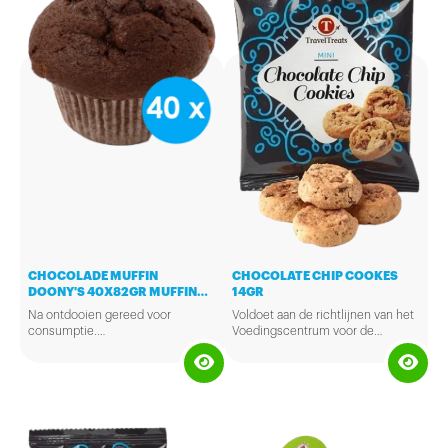
CHOCOLADE MUFFIN
CHOCOLATE CHIP COOKES
DOONY'S 40X82GR MUFFIN
14GR
CHOCOLADE DOONY'S
Na ontdooien gereed voor
Voldoet aan de richtlijnen van het
40X82GR
consumptie.
Voedingscentrum voor de
Deze luchtige chocolademuffin is
Gezonde Schoolkantine (GSK).
een aanrader voor iedereen die
van zoetigheid houdt. Voor bij de
koffie of als tussendoortje, telkens
opnieuw genieten. Er zitten 40
stuks á 82 gram in een doos.