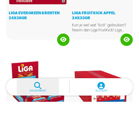
LIGA EVERGREEN KRENTEN
LIGA FRUITKICK APPEL
24X38GR
24X33GR
Kun je wel wat "kick" gebruiken?
Neem dan Liga FruitKick! Liga
FruitKick Appel is een heerlijke
haverreep met een frisse
appelvulling. Een bron van vezels.
Rijk aan calcium, ijzer en vitamine
B6.
ASSORTIMENT
ACCOUNT
LIGA MILKBREAK MELK
LOTUS KOEKJES LUXE
24X41GR
ASSORTI 210ST
Lotus Assortiment: mix van Biscoff