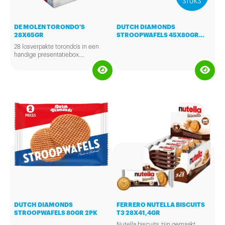
DE MOLEN TORONDO'S
DUTCH DIAMONDS
28X65GR
STROOPWAFELS 45X80GR
2PK
28 losverpakte torondo's in een
handige presentatiebox.
Ambachtelijk bereid met onder
andere speculaaskruiden,
tarwebloem, melk en stukjes
sinaasappel. Heerlijke koffiekoek
voor op het werk!
DUTCH DIAMONDS
FERRERO NUTELLA BISCUITS
STROOPWAFELS 80GR 2PK
T3 28X41,4GR
Nutella biscuits zijn gemaakt