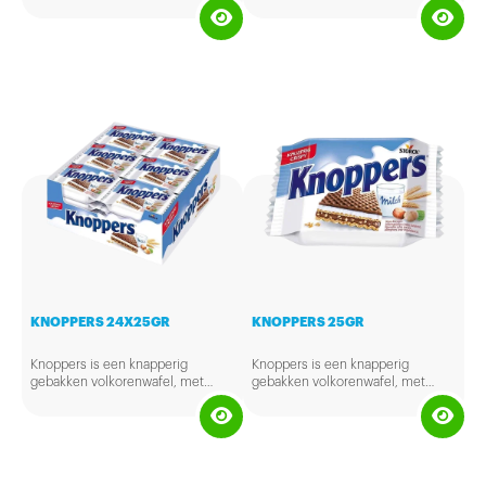
KNOPPERS 24X25GR
KNOPPERS 25GR
Knoppers is een knapperig
Knoppers is een knapperig
gebakken volkorenwafel, met
gebakken volkorenwafel, met
heerlijke melk en zachte
heerlijke melk en zachte
hazelnootcrèmevulling, verfijnd
hazelnootcrèmevulling, verfijnd
met geroosterde hazelnoten. Het
met geroosterde hazelnoten. Het
ideale tussendoortje voor jong en
ideale tussendoortje voor jong en
oud. Verpakt per doos á 24
oud.