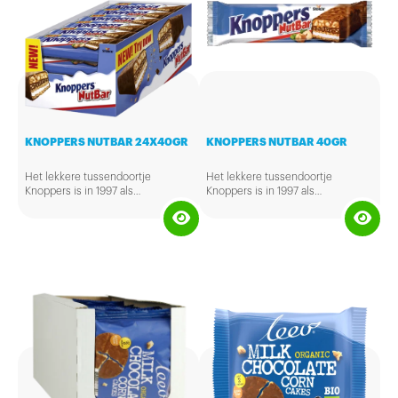
knoppers.
KNOPPERS NUTBAR 24X40GR
KNOPPERS NUTBAR 40GR
Het lekkere tussendoortje
Het lekkere tussendoortje
Knoppers is in 1997 als
Knoppers is in 1997 als
overheerlijk tussendoortje
overheerlijk tussendoortje
geïntroduceerd. Het werd direct
geïntroduceerd. Het werd direct
een succes dankzij de lekkere,
een succes dankzij de lekkere,
luchtige combinatie van
luchtige combinatie van
knapperig gebakken wafels,
knapperig gebakken wafels,
overheerlijke melk, zachte
overheerlijke melk, zachte
hazelnootcrèmevulling en
hazelnootcrèmevulling en
geroosterde stukjes hazelnoot.
geroosterde stukjes hazelnoot.
Een heerlijk tussendoortje om
Een heerlijk tussendoortje om
even mee te pauzeren waardoor
even mee te pauzeren waardoor
je er daarna weer lekker tegenaan
je er daarna weer lekker tegenaan
kunt!
kunt!
Verpakt per doos á 24 knoppers.