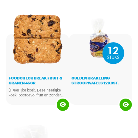
vezels, geen E-nummers en
zoutarm.
FOODCHECK BREAK FRUIT &
GULDEN KRAKELING
GRANEN 45GR
STROOPWAFELS 12X8ST.
(H)eerlijke koek. Deze heerlijke
koek, boordevol fruit en zonder
onnodige toevoegingen, is 100%
natuurlijk en zit boordevol vezels.
Ambachtelijke gebakken, alleen
natuurlijke suikers, zeer veel
vezels, geen E-nummers en
zoutarm.