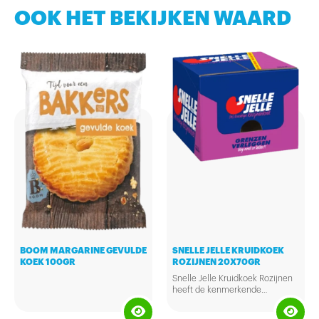
OOK HET BEKIJKEN WAARD
BOOM MARGARINE GEVULDE
SNELLE JELLE KRUIDKOEK
KOEK 100GR
ROZIJNEN 20X70GR
Snelle Jelle Kruidkoek Rozijnen
heeft de kenmerkende
krachtige kruidkoeksmaak van
Snelle Jelle en is daarnaast