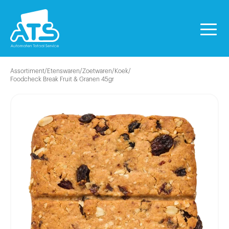
Assortiment
/
Etenswaren
/
Zoetwaren
/
Koek
/
Foodcheck Break Fruit & Granen 45gr