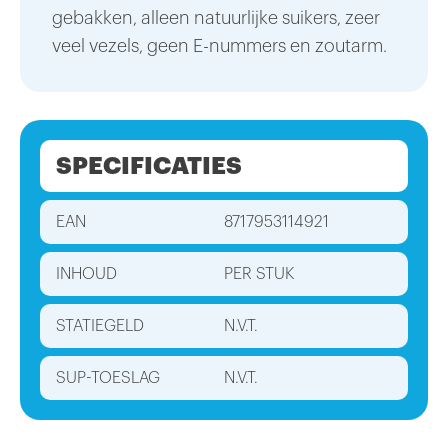
gebakken, alleen natuurlijke suikers, zeer
veel vezels, geen E-nummers en zoutarm.
SPECIFICATIES
EAN
8717953114921
INHOUD
PER STUK
STATIEGELD
N.V.T.
SUP-TOESLAG
N.V.T.