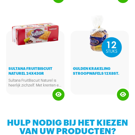
rijkelijk gevuld met heerlijke
rozijnen! Een heerlijk
tussendoortje.
SULTANA FRUITBISCUIT
GULDEN KRAKELING
NATUREL 24X43GR
STROOPWAFELS 12X8ST.
Sultana FruitBiscuit Naturel is
heerlijk zichzelf. Met krenten en
rozijnen die smakelijk in hun vel
zitten. Een natuurlijk
tussendoortje vol knapperig
zelfvertrouwen dat is bereid met
zonnebloemolie en maar liefst
75% fruit en tarwe!
HULP NODIG BIJ HET KIEZEN
VAN UW PRODUCTEN?