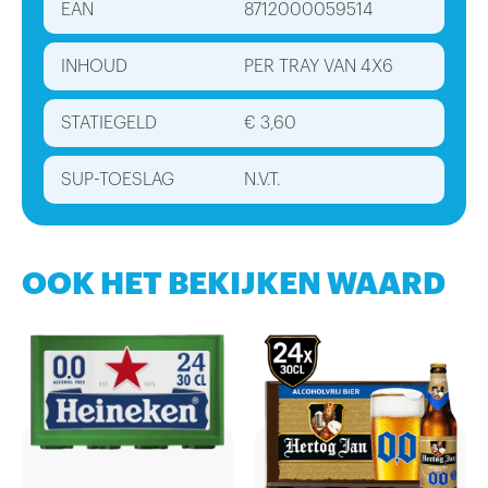
EAN
8712000059514
INHOUD
PER TRAY VAN 4X6
STATIEGELD
€ 3,60
SUP-TOESLAG
N.V.T.
OOK HET BEKIJKEN WAARD