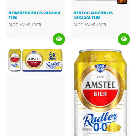
HEINEKEN BIER 0% 24X30CL
HERTOG JAN BIER 0%
FLES
24X30CL FLES
ALCOHOLVRIJ BIER
ALCOHOLVRIJ BIER
Proost op 150 jaar gezelligheid
Hertog Jan 0.0 is gebrouwen
met Heineken®! Heineken®
met dezelfde ingrediënten als
0.0%, proef de verfrissing van
de Pilsener. Uitgebalanceerd in
een alcoholvrij biertje, dankzij
smaak en met een licht bittertje.
de karakteristieke fruittonen en
Fruitig en heerlijk verfrissend.
een licht bittere afdronk.
Een 0.0 gebrouwen Uit Liefde
Heineken 0.0, 100% heerlijk, 0%
voor Bier.
alcohol.