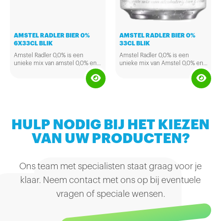
AMSTEL RADLER BIER 0%
AMSTEL RADLER BIER 0%
6X33CL BLIK
33CL BLIK
Amstel Radler 0,0% is een
Amstel Radler 0,0% is een
unieke mix van amstel 0,0% en
unieke mix van Amstel 0,0% en
sprankelend citroen water. Het
sprankelend citroen water. Het
is te drinken op elk moment van
is te drinken op elk moment van
de dag, drink het bijvoorbeeld bij
de dag, drink het bijvoorbeeld bij
de lunch, op het werk of als je
de lunch, op het werk of als je
nog moet rijden. Bevat geen
nog moet rijden. Bevat geen
kunstmatige toevoegingen.
kunstmatige toevoegingen.
HULP NODIG BIJ HET KIEZEN
VAN UW PRODUCTEN?
Ons team met specialisten staat graag voor je
klaar. Neem contact met ons op bij eventuele
vragen of speciale wensen.