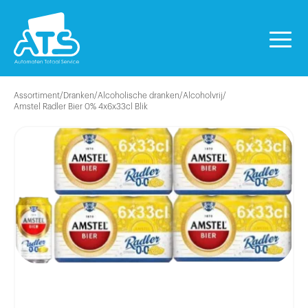
Assortiment
/
Dranken
/
Alcoholische dranken
/
Alcoholvrij
/
Amstel Radler Bier 0% 4x6x33cl Blik