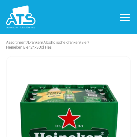
Assortiment
/
Dranken
/
Alcoholische dranken
/
Bier
/
Heineken Bier 24x30cl Fles