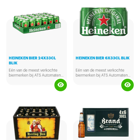
HEINEKEN BIER 24X33CL
HEINEKEN BIER 6X33CL BLIK
BLIK
Eén van de meest verkochte
Eén van de meest verkochte
biermerken bij ATS Automaten
biermerken bij ATS Automaten
is Heineken. Dit bier is van
is Heineken. Dit bier is van
hoogwaardige kwaliteit en
hoogwaardige kwaliteit en
geliefd bij velen.
geliefd bij velen.