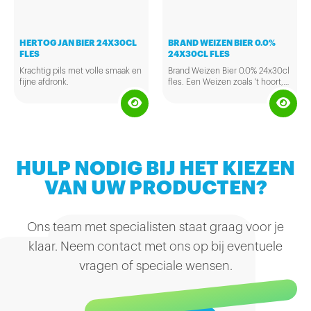
HERTOG JAN BIER 24X30CL
BRAND WEIZEN BIER 0.0%
FLES
24X30CL FLES
Krachtig pils met volle smaak en
Brand Weizen Bier 0.0% 24x30cl
fijne afdronk.
fles. Een Weizen zoals 't hoort,
maar dan lekker alcoholvrij, met
een extra frisse, fruitige smaak
en een zachte afdronk.
HULP NODIG BIJ HET KIEZEN
VAN UW PRODUCTEN?
Ons team met specialisten staat graag voor je
klaar. Neem contact met ons op bij eventuele
vragen of speciale wensen.