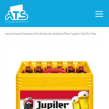
Assortiment
/
Dranken
/
Alcoholische dranken
/
Bier
/
Jupiler 24x25cl fles