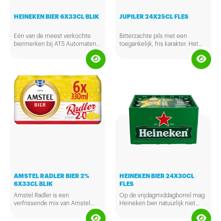
HEINEKEN BIER 6X33CL BLIK
JUPILER 24X25CL FLES
Eén van de meest verkochte
Bitterzachte pils met een
biermerken bij ATS Automaten
toegankelijk, fris karakter. Het
is Heineken. Dit bier is van
heeft een aroma van hop en
hoogwaardige kwaliteit en
mout met een fruitig karakter.
geliefd bij velen.
AMSTEL RADLER BIER 2%
HEINEKEN BIER 24X30CL
6X33CL BLIK
FLES
Amstel Radler is een
Op de vrijdagmiddagborrel mag
verfrissende mix van Amstel
Heineken bier natuurlijk niet
bier en sprankelend
ontbreken. De bekende smaak
citroenwater. Met zijn 2% alcohol
van gerstemout, hop, water en