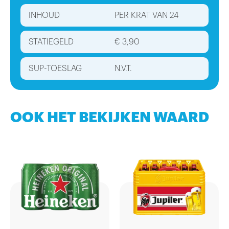
INHOUD
PER KRAT VAN 24
STATIEGELD
€ 3,90
SUP-TOESLAG
N.V.T.
OOK HET BEKIJKEN WAARD