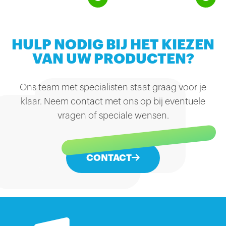
is het een licht bier en makkelijk
de Heineken A-gist.
te drinken. Het bevat geen
kunstmatige toevoegingen.
Wij leveren Heineken bier in de
welbekende Star Bottle flessen
per krat à 24 flesjes.
HULP NODIG BIJ HET KIEZEN
VAN UW PRODUCTEN?
Ons team met specialisten staat graag voor je
klaar. Neem contact met ons op bij eventuele
vragen of speciale wensen.
CONTACT