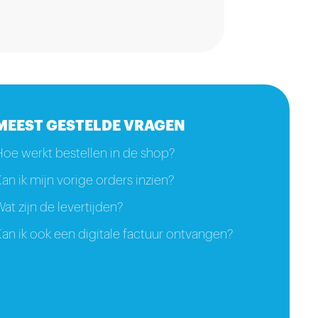
MEEST GESTELDE VRAGEN
Hoe werkt bestellen in de shop?
an ik mijn vorige orders inzien?
at zijn de levertijden?
an ik ook een digitale factuur ontvangen?