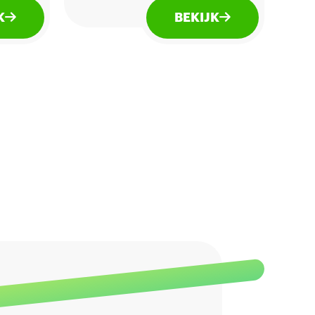
gau:
Sauvignon Blanc afkomstig
K
BEKIJK
an
van de beste terroirs van de
Languedoc, heeft een
middel intense geur en is
uitgesproken sappig, zacht
en fris in de mond met
impressies van appel en
citrusfruit.
12% Alchohol.