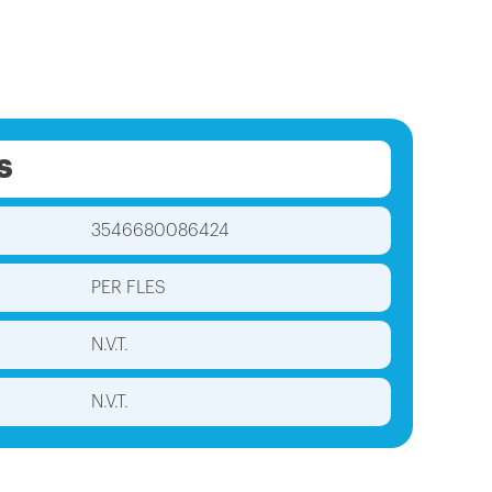
S
3546680086424
PER FLES
N.V.T.
N.V.T.