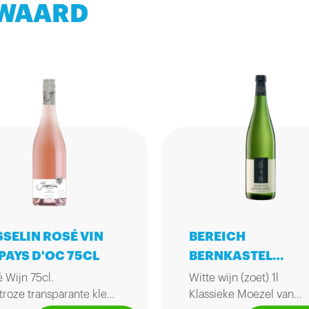
 WAARD
SSELIN ROSÉ VIN
BEREICH
PAYS D'OC 75CL
BERNKASTEL
MOEZELWIJN 1L
 Wijn 75cl.
Witte wijn (zoet) 1l
troze transparante kleur.
Klassieke Moezel van