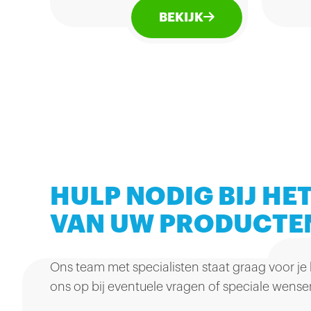
met in de geur aroma's van
Een 
BEKIJK
met name bramen, zwarte
denk
bessen en tonen van
boo
viooltjes en kruiden. Zijn
aard
smaak is bijna fluwelig en
puur
geeft impressies van zowel
rosé
rode en zwarte vruchten als
en v
kruidig hout.
12.5
12% Alcohol.
HULP NODIG BIJ HET
VAN UW PRODUCTE
Ons team met specialisten staat graag voor je
ons op bij eventuele vragen of speciale wense