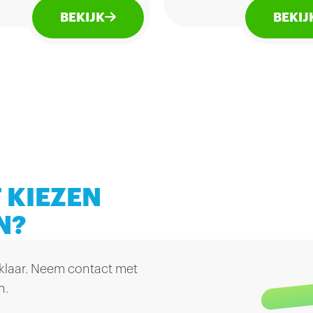
romige geur die doet
Riesling en Müller-Thur
BEKIJK
BEKIJ
en aan fruitkwark,
populaire combinatie v
rdevol frambozen,
fris zuur en fruitig zoet.
beien en kersen. Heel
8.5% Alcohol (Zoet).
. In de smaak is deze
 ingetogen, verleidend
erfrissend.
% Alcohol.
 KIEZEN
N?
 klaar. Neem contact met
n.