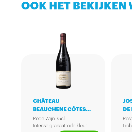
OOK HET BEKIJKEN
CHÂTEAU
JO
BEAUCHENE CÔTES
DE 
DU RHÔNE ROUGE
Rode Wijn 75cl.
Rosé
RESERVE 75CL
Intense granaatrode kleur
Lich