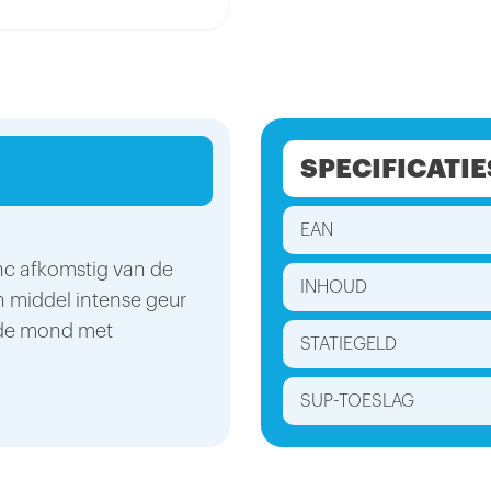
SPECIFICATIE
EAN
nc afkomstig van de
INHOUD
n middel intense geur
n de mond met
STATIEGELD
SUP-TOESLAG