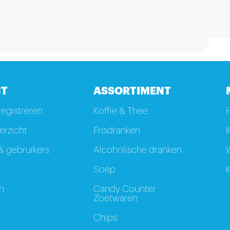
T
ASSORTIMENT
registreren
Koffie & Thee
rzicht
Frisdranken
K
 gebruikers
Alcoholische dranken
W
Soep
K
n
Candy Counter
Zoetwaren
Chips