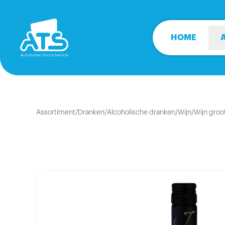
HOME
Assortiment
/
Dranken
/
Alcoholische dranken
/
Wijn
/
Wijn groo