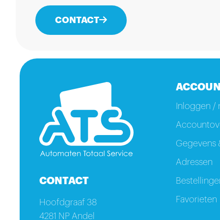
CONTACT
ACCOUN
Inloggen / 
Accountove
Gegevens &
Adressen
CONTACT
Bestellinge
Favorieten
Hoofdgraaf 38
4281 NP Andel