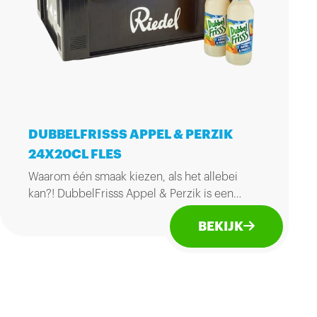
DUBBELFRISSS APPEL & PERZIK
24X20CL FLES
Waarom één smaak kiezen, als het allebei
kan?! DubbelFrisss Appel & Perzik is een
vruchtenfrisdrank met 15% heerlijk
BEKIJK
vruchtensap. Gelukkig vrij van kunstmatige
zoetstoffen en conserveermiddelen.