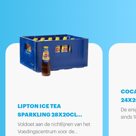
COCA
24X2
LIPTON ICE TEA
De eni
SPARKLING 28X20CL
sinds 
FLES
Voldoet aan de richtlijnen van het
dan ee
Voedingscentrum voor de
plante