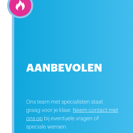
AANBEVOLEN
Ons team met specialisten staat
CHAUDFONTAINE BLAUW
24X20CL
graag voor je klaar.
Neem contact met
24X25CL FLES
ons op
bij eventuele vragen of
Chaudfontaine Blauw 24x25cl
rieën en
speciale wensen.
Fles. Chaudfontaine natuurlijk