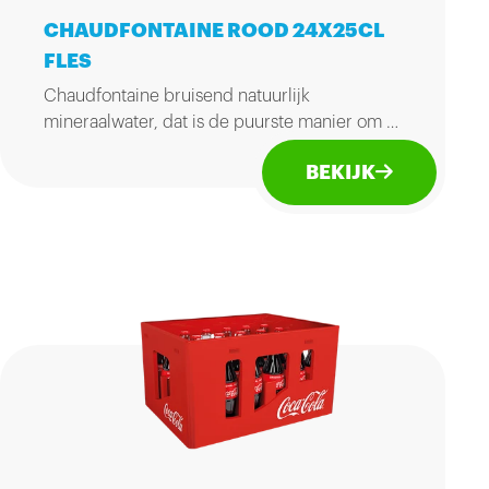
CHAUDFONTAINE ROOD 24X25CL
FLES
Chaudfontaine bruisend natuurlijk
mineraalwater, dat is de puurste manier om je
dorst te lessen.
BEKIJK