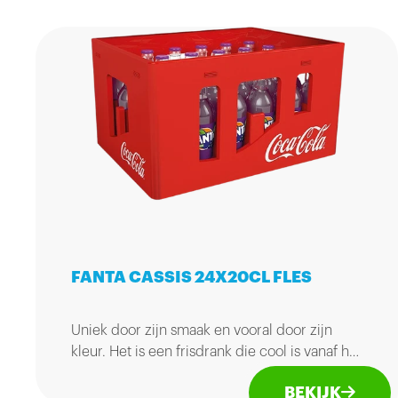
FANTA CASSIS 24X20CL FLES
Uniek door zijn smaak en vooral door zijn
kleur. Het is een frisdrank die cool is vanaf het
moment dat je hem ziet. En als je het nog niet
BEKIJK
hebt geprobeerd, zou je het zo snel mogelijk