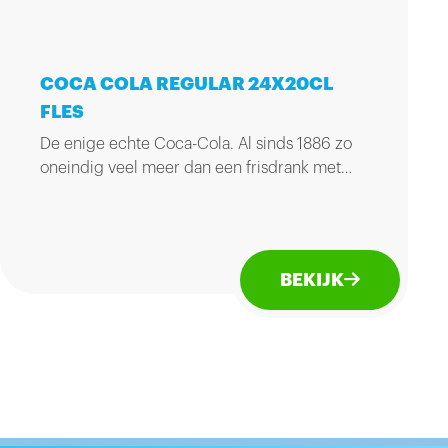
COCA COLA REGULAR 24X20CL
FLES
De enige echte Coca-Cola. Al sinds 1886 zo
oneindig veel meer dan een frisdrank met
natuurlijke plantenextracten. Het recept van
Coca-Cola is nooit veranderd en nooit
geëvenaard.
BEKIJK