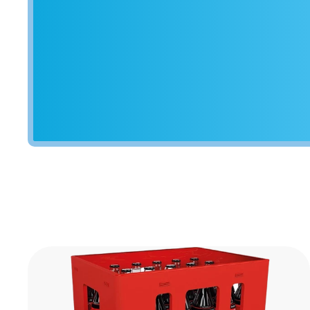
mineraalwater is uniek in zijn
e thee is
soort.
at
KIJK
BEKIJK
kt, geen
uur.