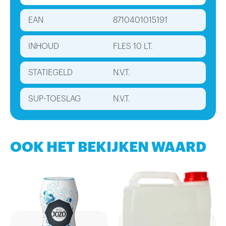
EAN
8710401015191
INHOUD
FLES 10 LT.
STATIEGELD
N.V.T.
SUP-TOESLAG
N.V.T.
OOK HET BEKIJKEN WAARD