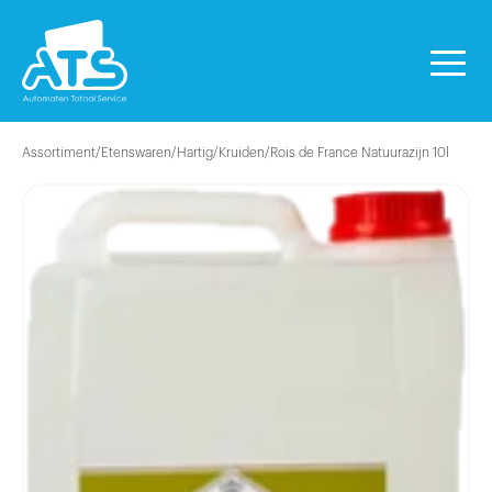
Assortiment
/
Etenswaren
/
Hartig
/
Kruiden
/
Rois de France Natuurazijn 10l