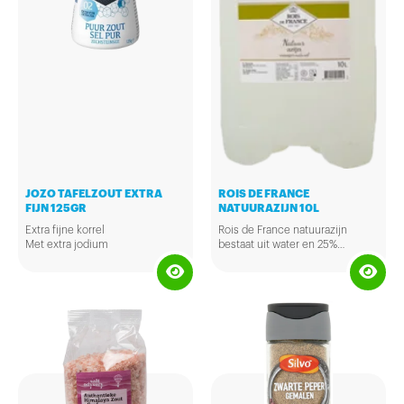
JOZO TAFELZOUT EXTRA
ROIS DE FRANCE
FIJN 125GR
NATUURAZIJN 10L
Extra fijne korrel
Rois de France natuurazijn
Met extra jodium
bestaat uit water en 25%
In handige doseerverpakking
natuurazijn. Het gebruik van
voor op tafel
natuurazijn in voedsel helpt om
vetten sneller af te breken.
Hierdoor is het makkelijker om
een gezonder lichaamsgewicht
te onderhouden. Fles van tien
liter.