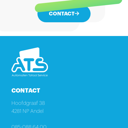
CONTACT
CONTACT
Hoofdgraaf 38
4281 NP Andel
085-088 64 00