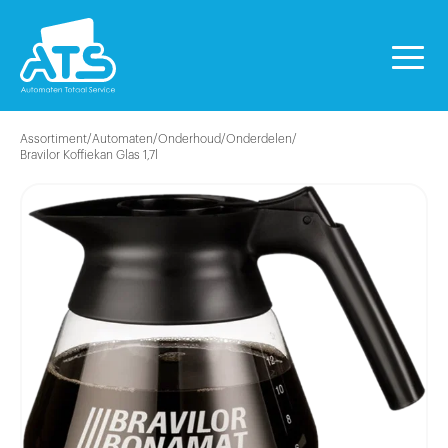
Assortiment
/
Automaten
/
Onderhoud
/
Onderdelen
/
Bravilor Koffiekan Glas 1,7l