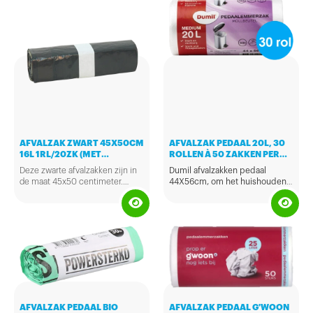
AFVALZAK ZWART 45X50CM
AFVALZAK PEDAAL 20L, 30
16L 1RL/20ZK (MET
ROLLEN À 50 ZAKKEN PER
TREKBAND)
ROL
Deze zwarte afvalzakken zijn in
Dumil afvalzakken pedaal
de maat 45x50 centimeter.
44X56cm, om het huishouden
Zakken hebben een trekband en
makkelijker, betrouwbaarder en
geschikt voor licht en
zijn T25my dik. De zakken zijn
leuker te maken
middelzwaar huisafval
universeel te gebruiken in
lekvrij en scheurt niet
hygiënebakken tot 10 liter en
geschikt voor pedaalemmers
uitermate geschikt voor de
hoog, groot, middel en klein
dames mini hygiënebak.
AFVALZAK PEDAAL BIO
AFVALZAK PEDAAL G'WOON