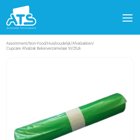
Assortiment
/
Non-Food
/
Huishoudelijk
/
Afvalzakken
/
Cupcare Afvalzak Bekerverzamelaar 1rl/25zk