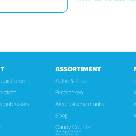
T
ASSORTIMENT
registreren
Koffie & Thee
rzicht
Frisdranken
K
 gebruikers
Alcoholische dranken
W
Soep
K
n
Candy Counter
Zoetwaren