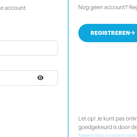
Nog geen account? Regis
ce account.
REGISTREREN
Let op! Je kunt pas onl
goedgekeurd is door de
Neem dan contact met 