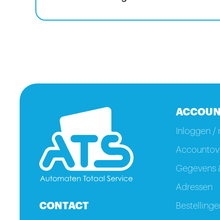
ACCOUN
Inloggen / 
Accountove
Gegevens &
Adressen
CONTACT
Bestellinge