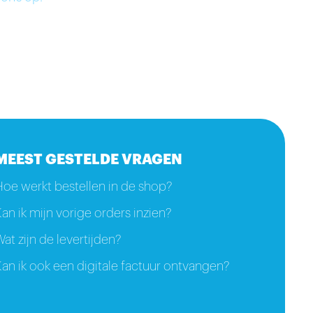
MEEST GESTELDE VRAGEN
Hoe werkt bestellen in de shop?
an ik mijn vorige orders inzien?
at zijn de levertijden?
an ik ook een digitale factuur ontvangen?