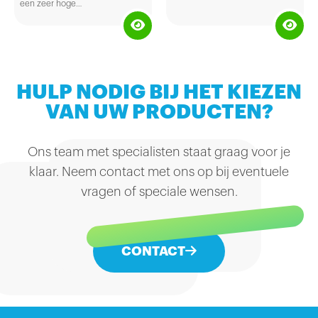
een zeer hoge
absorptiesnelheid, waardoor ze
geschikt zijn voor meerdere
toepassingen. De handdoekjes
zijn van 100% gerecycled 1-laags
crepe papier en op de Z-manier
gevouwen. Het handige aan
deze Z-vouw is dat zodra er een
HULP NODIG BIJ HET KIEZEN
handdoekje uit de dispenser is
gehaald, het volgende
VAN UW PRODUCTEN?
handdoekje gelijk weer klaar
hangt. De doos bevat 20
bundels à 250 doekjes.
Ons team met specialisten staat graag voor je
klaar. Neem contact met ons op bij eventuele
vragen of speciale wensen.
CONTACT