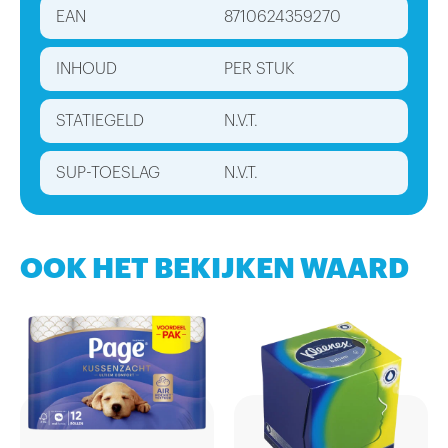
EAN
8710624359270
INHOUD
PER STUK
STATIEGELD
N.V.T.
SUP-TOESLAG
N.V.T.
OOK HET BEKIJKEN WAARD