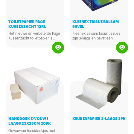
TOILETPAPIER PAGE
KLEENEX TISSUE BALSAM
KUSSENZACHT 12RL
56VEL
Het nieuwe en verbeterde Page
Kleenex Balsam facial tissues
Kussenzacht toiletpapier is
zijn 3-laags en bevat een
speciaal ontworpen voor ultiem
calendulabalsem. Dit zorgt voor
comfort. De heerlijke dikke,
extra zachtheid en bescherming
superzachte velletjes wc papier
voor je huid. De tissues zitten in
met unieke Air Pocket™-textuur
een handige dispenser in de
zijn zacht voor de huid en voor
vorm van een kubus. Kleur: wit
een comfortabele reiniging als
Kleenex Balsam facial tissue
ooit tevoren. De nieuwe Air
wordt geleverd in een
Pocket™-textuur absorbeert druk
verpakking met 56 tissues.
beter wat zorgt voor ultiem
comfort en zachtheid.
HANDDOEK Z-VOUW 1-
KEUKENPAPIER 2-LAAGS 2PK
LAAGS 23X25CM 20PK
Gevouwen handdoekjes met