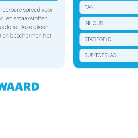
EAN
smeerbare spread voor
eur- en smaakstoffen
INHOUD
aadolie. Deze olieën
6 en beschermen het
STATIEGELD
SUP-TOESLAG
 WAARD