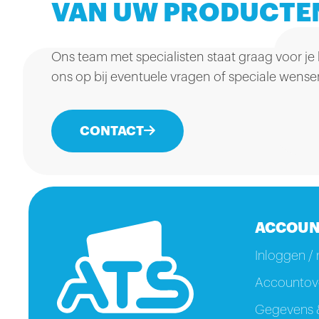
VAN UW PRODUCTE
Ons team met specialisten staat graag voor je
ons op bij eventuele vragen of speciale wense
CONTACT
ACCOUN
Inloggen / 
Accountove
Gegevens &