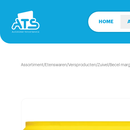
HOME
Assortiment
/
Etenswaren
/
Versproducten
/
Zuivel
/
Becel marg