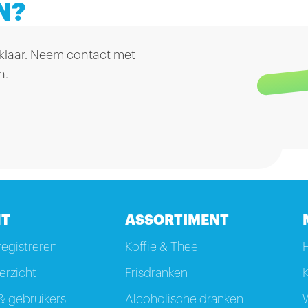
N?
 klaar. Neem contact met
n.
T
ASSORTIMENT
registreren
Koffie & Thee
rzicht
Frisdranken
K
 gebruikers
Alcoholische dranken
W