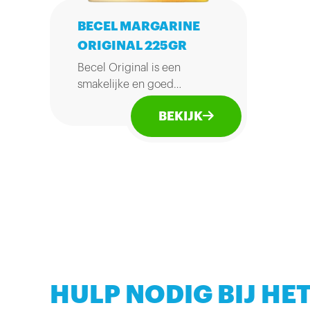
BECEL MARGARINE
ORIGINAL 225GR
Becel Original is een
smakelijke en goed
smeerbare spread voor op
BEKIJK
brood. Becel is vrij van
kunstmatige kleur- en
smaakstoffen en bevat
zonnebloem-, lijnzaad-, en
koolzaadolie. Deze olieën
bevatten van nature Omega
3 en Omega 6 en
beschermen het hart.
Gemaakt met 50%
gerecycled plastic.
HULP NODIG BIJ HET