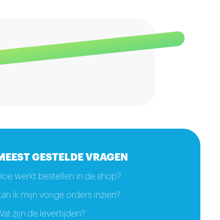
MEEST GESTELDE VRAGEN
Hoe werkt bestellen in de shop?
an ik mijn vorige orders inzien?
at zijn de levertijden?