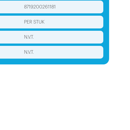
8719200261181
PER STUK
N.V.T.
N.V.T.