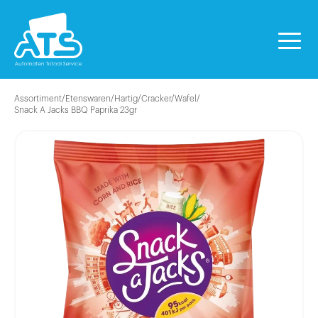
Assortiment
/
Etenswaren
/
Hartig
/
Cracker/Wafel
/
Snack A Jacks BBQ Paprika 23gr