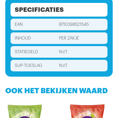
SPECIFICATIES
EAN
8710398521545
INHOUD
PER ZAKJE
STATIEGELD
N.V.T.
SUP-TOESLAG
N.V.T.
OOK HET BEKIJKEN WAARD