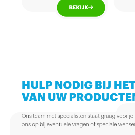
geeft ze een krokant jasje
geef
BEKIJK
zonder conserveermiddelen
zon
en kunstmatige kleurstoffen.
en k
Lekker voor bij de borrel.
Lekk
HULP NODIG BIJ HET
VAN UW PRODUCTE
Ons team met specialisten staat graag voor je
ons op bij eventuele vragen of speciale wense