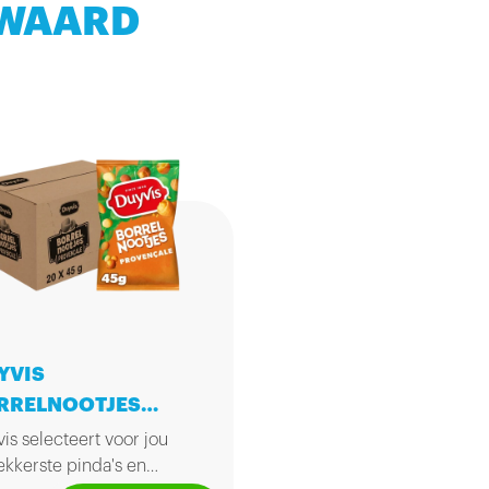
 WAARD
YVIS
RRELNOOTJES
X45GR
is selecteert voor jou
ekkerste pinda's en