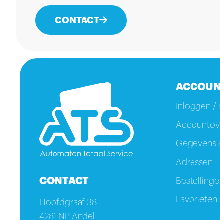
CONTACT
ACCOUN
Inloggen / 
Accountove
Gegevens &
Adressen
CONTACT
Bestellinge
Favorieten
Hoofdgraaf 38
4281 NP Andel