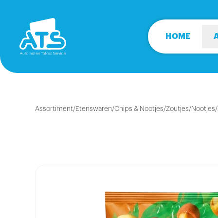
HOME
Assortiment
/
Etenswaren
/
Chips & Nootjes/Zoutjes
/
Nootjes/