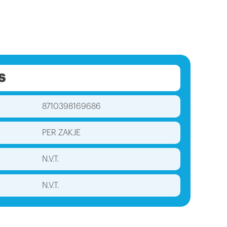
S
8710398169686
PER ZAKJE
N.V.T.
N.V.T.