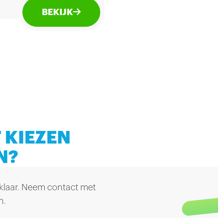
t ze een krokant jasje
BEKIJK
der conserveermiddelen
unstmatige kleurstoffen.
er voor bij de borrel.
 KIEZEN
N?
 klaar. Neem contact met
n.