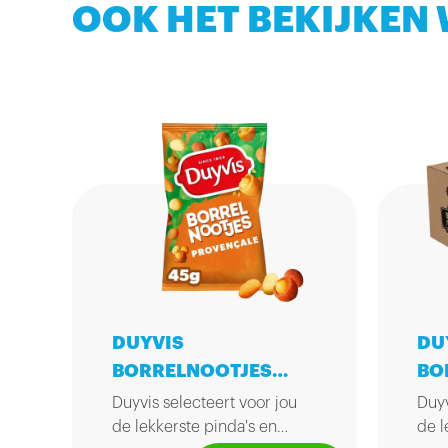
OOK HET BEKIJKEN
DUYVIS
DU
BORRELNOOTJES
BO
45GR
20
Duyvis selecteert voor jou
Duyv
de lekkerste pinda's en
de l