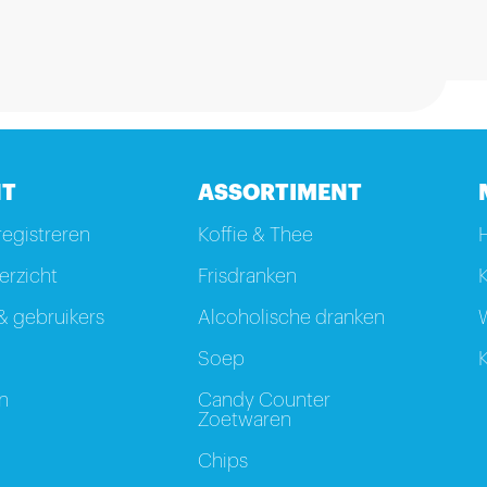
T
ASSORTIMENT
registreren
Koffie & Thee
rzicht
Frisdranken
K
 gebruikers
Alcoholische dranken
W
Soep
K
n
Candy Counter
Zoetwaren
Chips