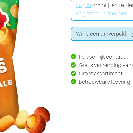
Log in
om prijzen te zi
Registreer je dan hier
Wil je een omverpakkin
Persoonlijk contact
Gratis verzending vana
Groot assortiment
Betrouwbare levering