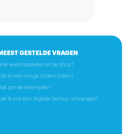
MEEST GESTELDE VRAGEN
Hoe werkt bestellen in de shop?
an ik mijn vorige orders inzien?
at zijn de levertijden?
an ik ook een digitale factuur ontvangen?