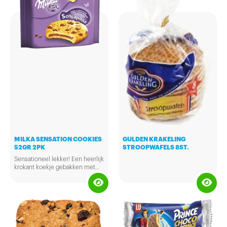
MILKA SENSATION COOKIES
GULDEN KRAKELING
52GR 2PK
STROOPWAFELS 8ST.
Sensationeel lekker! Een heerlijk
krokant koekje gebakken met
Milka chocolade chips en een
zachte chocolade kern van Milka
chocolade.