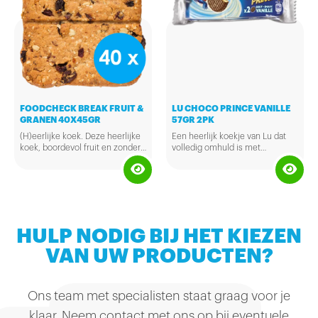
FOODCHECK BREAK FRUIT &
LU CHOCO PRINCE VANILLE
GRANEN 40X45GR
57GR 2PK
(H)eerlijke koek. Deze heerlijke
Een heerlijk koekje van Lu dat
koek, boordevol fruit en zonder
volledig omhuld is met
onnodige toevoegingen, is 100%
chocolade. Deze koekjes
natuurlijk en zit boordevol
hebben daarnaast ook nog een
vezels. Ambachtelijke
vanillesmaak. Lekker tussendoor
gebakken, alleen natuurlijke
genieten. Verpakt per duo.
suikers, zeer veel vezels, geen
E-nummers en zoutarm.
HULP NODIG BIJ HET KIEZEN
VAN UW PRODUCTEN?
Ons team met specialisten staat graag voor je
klaar. Neem contact met ons op bij eventuele