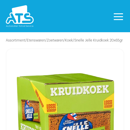
Assortiment
/
Etenswaren
/
Zoetwaren
/
Koek
/
Snelle Jelle Kruidkoek 20x65gr