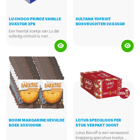
LU CHOCO PRINCE VANILLE
SULTANA YOFRUIT
20X57GR 2PK
BOSVRUCHTEN 20X35GR
Een heerlijk koekje van Lu dat
volledig omhuld is met
chocolade. Deze koekjes
hebben daarnaast ook nog een
vanillesmaak. Lekker tussendoor
genieten. Verpakt per duo.
BOOM MARGARINE GEVULDE
LOTUS SPECULOOS PER
KOEK 30X100GR
STUK VERPAKT 300ST
Lotus Biscoff is een verrassend
knapperig speculoos koekje.