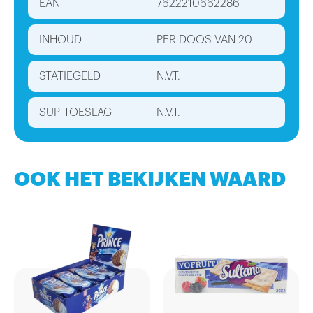
EAN
7622210662286
INHOUD
PER DOOS VAN 20
STATIEGELD
N.V.T.
SUP-TOESLAG
N.V.T.
OOK HET BEKIJKEN WAARD