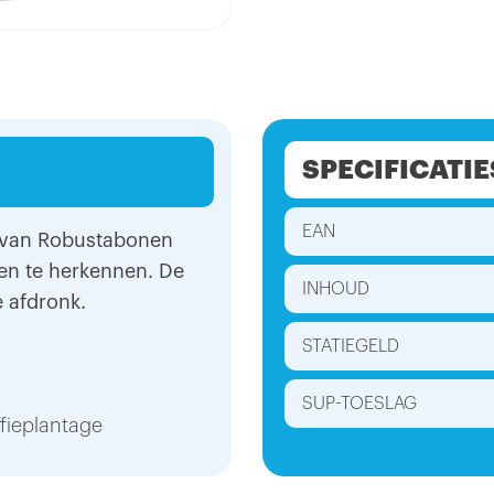
SPECIFICATIE
EAN
r van Robustabonen
en te herkennen. De
INHOUD
 afdronk.
STATIEGELD
SUP-TOESLAG
ffieplantage