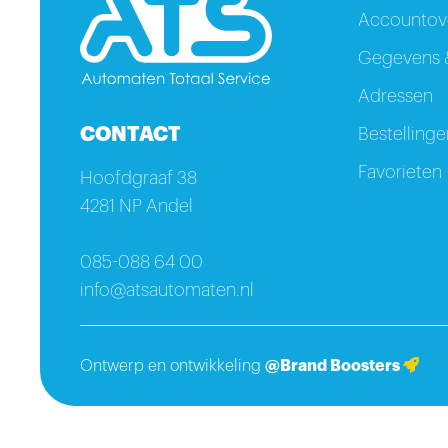
Accountove
Gegevens &
Adressen
CONTACT
Bestellinge
Favorieten
Hoofdgraaf 38
4281 NP Andel
085-088 64 00
info@atsautomaten.nl
Ontwerp en ontwikkeling
@Brand Boosters