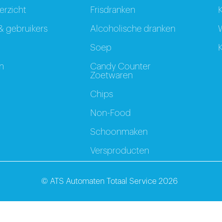
rzicht
Frisdranken
K
 gebruikers
Alcoholische dranken
W
Soep
K
n
Candy Counter
Zoetwaren
Chips
Non-Food
Schoonmaken
Versproducten
© ATS Automaten Totaal Service 2026