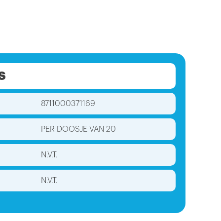
S
8711000371169
PER DOOSJE VAN 20
N.V.T.
N.V.T.