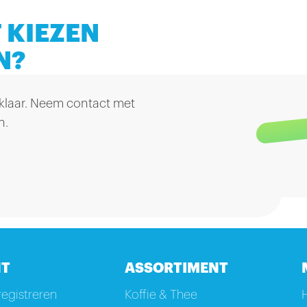
 KIEZEN
N?
 klaar. Neem contact met
n.
T
ASSORTIMENT
registreren
Koffie & Thee