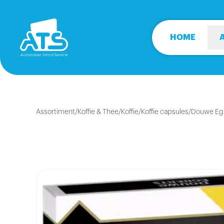
HOME
Assortiment
/
Koffie & Thee
/
Koffie
/
Koffie capsules
/
Douwe Egb