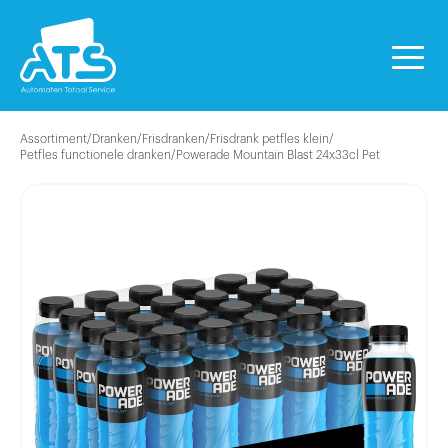
Assortiment
/
Dranken
/
Frisdranken
/
Frisdrank petfles klein
/
Petfles functionele dranken
/
Powerade Mountain Blast 24x33cl Pet