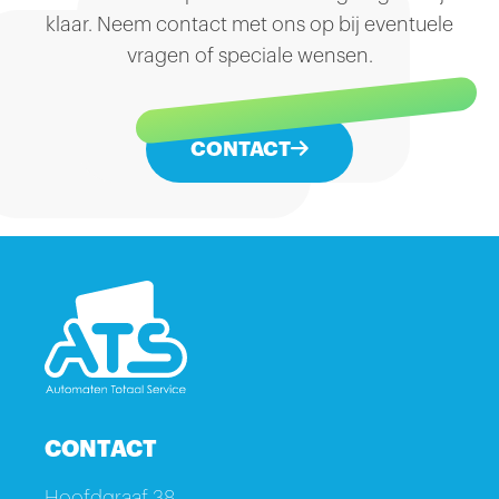
wat bezinksels of kleine
klaar. Neem contact met ons op bij eventuele
kleurverandering opmerkt, geen
zorgen... dat is puur natuur.
vragen of speciale wensen.
CONTACT
CONTACT
Hoofdgraaf 38