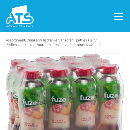
Assortiment
/
Dranken
/
Frisdranken
/
Frisdrank petfles klein
/
Petfles zonder koolzuur
/
Fuze Tea Peach/Hibiscus 12x40cl Pet