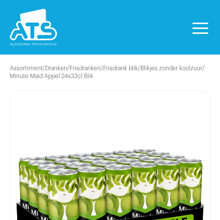
Assortiment
/
Dranken
/
Frisdranken
/
Frisdrank blik
/
Blikjes zonder koolzuur
/
Minute Maid Appel 24x33cl Blik