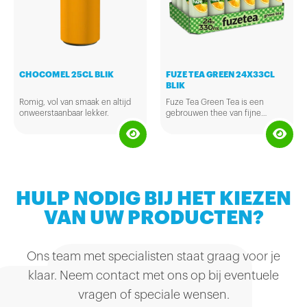
CHOCOMEL 25CL BLIK
FUZE TEA GREEN 24X33CL
BLIK
Romig, vol van smaak en altijd
Fuze Tea Green Tea is een
onweerstaanbaar lekker.
gebrouwen thee van fijne
groene theeblaadjes en een
verfissende citroensmaak... een
momentje heerlijk ontspannen.
Fuze Tea is laag in calorieën en
gezoet met suikers en
zoetstoffen. De heerlijke
theebladeren worden uitsluitend
HULP NODIG BIJ HET KIEZEN
van Rainforest Alliance
gecertificeerde plantages
VAN UW PRODUCTEN?
gehaald -die o.a. natuurlijke
bronnen en wilde dieren helpen
te beschermen. De allerbeste
Ons team met specialisten staat graag voor je
thee is gebrouwen, dus als je
wat bezinksels of kleine
klaar. Neem contact met ons op bij eventuele
kleurverandering opmerkt, geen
zorgen... dat is puur natuur.
vragen of speciale wensen.