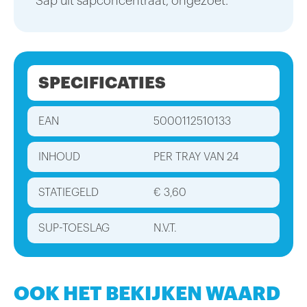
Sap uit sapconcentraat, ongezoet.
SPECIFICATIES
EAN
5000112510133
INHOUD
PER TRAY VAN 24
STATIEGELD
€ 3,60
SUP-TOESLAG
N.V.T.
OOK HET BEKIJKEN WAARD