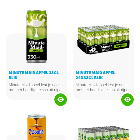
MINUTE MAID APPEL 33CL
MINUTE MAID APPEL
BLIK
24X33CL BLIK
Minute Maid appel lest je dorst
Minute Maid appel lest je dorst
met het heerlijkste sap uit rijpe
met het heerlijkste sap uit rijpe
appels. Jouw lekkere,
appels. Jouw lekkere,
verfrissende porte fruitsap voor
verfrissende porte fruitsap voor
een goede start van je dag!
een goede start van je dag!
100% fruitsap. Sap uit
100% fruitsap. Sap uit
sapconcentraat, ongezoet.
sapconcentraat, ongezoet.