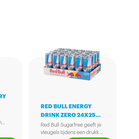
RY
RED BULL ENERGY
DRINK ZERO 24X25CL
n
BLIK
Red Bull Sugarfree geeft je
vleugels tijdens een drukke
ame.