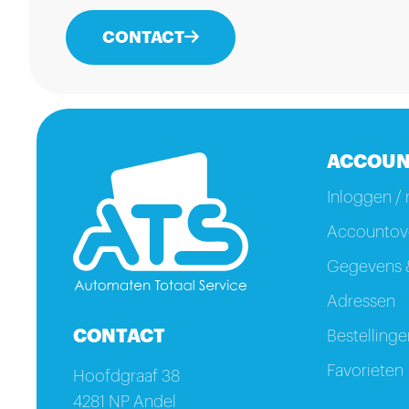
CONTACT
ACCOUN
Inloggen / 
Accountove
Gegevens &
Adressen
CONTACT
Bestellinge
Favorieten
Hoofdgraaf 38
4281 NP Andel