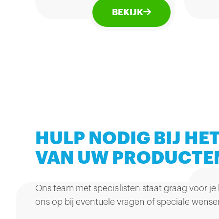
een 
vanillesmaak. Deze
BEKIJK
vana
suikervrije Coca-Cola
hem 
serveer je het best ijskoud.
niet
je h
moe
op?
HULP NODIG BIJ HET
VAN UW PRODUCTE
Ons team met specialisten staat graag voor je
ons op bij eventuele vragen of speciale wense