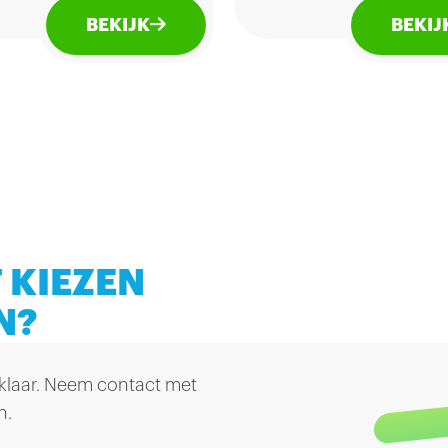
frisdrank die cool is
Cherry Bouquet is niet
BEKIJK
BEKIJ
f het moment dat je
alleen de eerste smaak 
ziet. En als je het nog
Fernandes ooit
 hebt geprobeerd, zou
produceerde, maar ook
et zo snel mogelijk
populairste.
ten doen. Waar wacht je
 KIEZEN
N?
 klaar. Neem contact met
n.