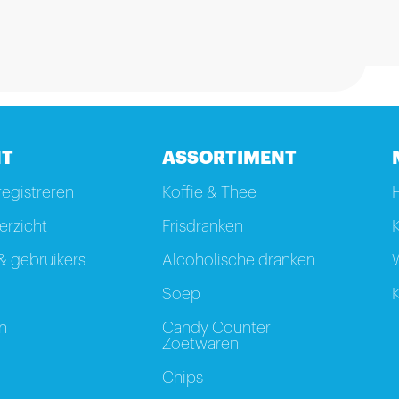
T
ASSORTIMENT
registreren
Koffie & Thee
rzicht
Frisdranken
K
 gebruikers
Alcoholische dranken
W
Soep
K
n
Candy Counter
Zoetwaren
Chips