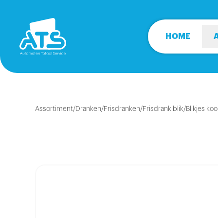
HOME
Assortiment
/
Dranken
/
Frisdranken
/
Frisdrank blik
/
Blikjes koo