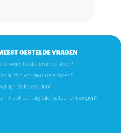
MEEST GESTELDE VRAGEN
Hoe werkt bestellen in de shop?
an ik mijn vorige orders inzien?
at zijn de levertijden?
an ik ook een digitale factuur ontvangen?