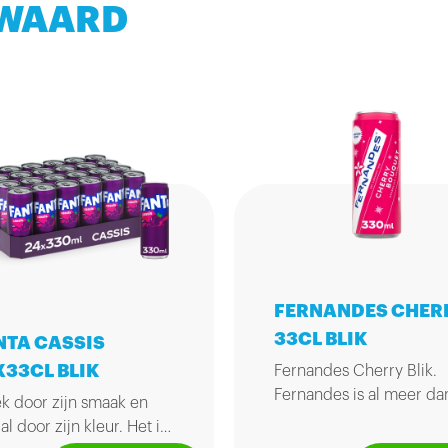
 WAARD
FERNANDES CHER
33CL BLIK
NTA CASSIS
X33CL BLIK
Fernandes Cherry Blik.
Fernandes is al meer da
k door zijn smaak en
100 jaar een begrip met
al door zijn kleur. Het is
haar oorsprong in Surin