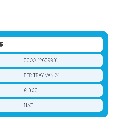
S
5000112659931
PER TRAY VAN 24
€ 3,60
N.V.T.