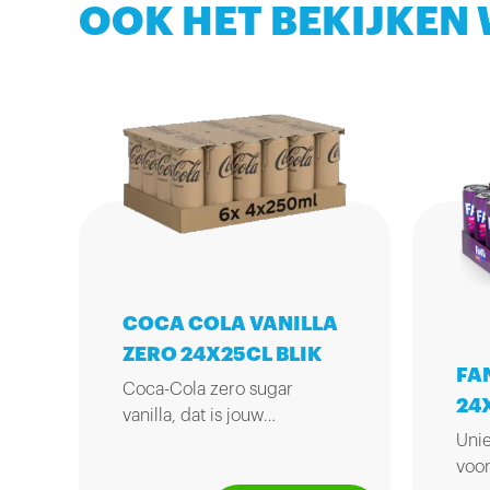
OOK HET BEKIJKEN
COCA COLA VANILLA
ZERO 24X25CL BLIK
FA
Coca-Cola zero sugar
24
vanilla, dat is jouw
Unie
vertrouwde Coke zonder
voor
suiker met een heerlijke