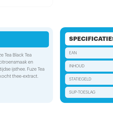
SPECIFICATIE
EAN
ze Tea Black Tea
 citroensmaak en
INHOUD
ijdse ijsthee. Fuze Tea
kocht thee-extract.
STATIEGELD
SUP-TOESLAG