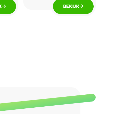
dag waarin werk en sport
K
BEKIJK
elkaar afwisselen of tijdens
die
het uitgaan met je vrienden.
Of wanneer je ook maar een
 de
opkikker kunt gebruiken.
Maar 3 calorieën per 100ml.
Wordt geleverd per tray van
24 blikjes á 25cl.