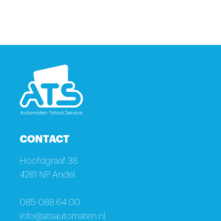
CONTACT
Hoofdgraaf 38
4281 NP Andel
085-088 64 00
info@atsautomaten.nl