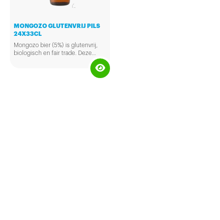
MONGOZO GLUTENVRIJ PILS
24X33CL
Mongozo bier (5%) is glutenvrij,
biologisch en fair trade. Deze
premium pils is licht bitter, fris en
zacht van smaak. De brouwer
maakt puur en alleen gebruik van
hoogwaardig biologisch
gerstenmout, biologische hop en
biologisch en fair trade geteeld.