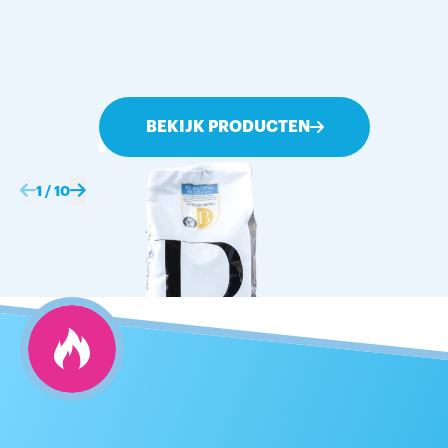
BEKIJK PRODUCTEN
KOFFIE & THEE
1
/
10