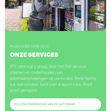
ALLES GOED GEREGELD
ONZE SERVICES
ATS ontzorgt u graag door het (full-service)
plaatsen en onderhouden van
automaatoplossingen op uw locatie. Denk hierbij
o.a. aan scholen, bedrijven & sportclubs. Altijd
goed geregeld:
VULLEN/ONDERHOUD VAN DE AUTOMAAT