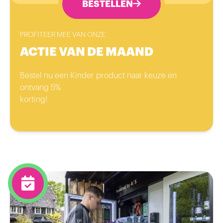
BESTELLEN
PROFITEER MEE VAN ONZE
ACTIE VAN DE MAAND
Bestel nu een Kinder product naar keuze en
ontvang 5%
korting!