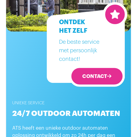
ONTDEK
HET ZELF
De beste service
met persoonlijk
contact!
CONTACT
UNIEKE SERVICE
24/7 OUTDOOR AUTOMATEN
ATS heeft een unieke outdoor automaten
oplossing ontwikkeld om zo 24h per dag een