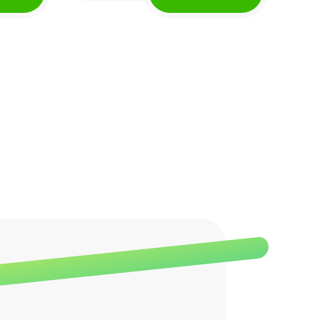
toegevoegde suikers en met
slechts 74 kcal per reepje.
en
Dankzij de zorgvuldig
um
geselecteerde
ingrediënten, zoals volkoren
granen en geroosterde
pinda's, is deze reep een
verantwoorde keuze voor
tussendoor. Of je nu op
kantoor, op school of
onderweg bent, de
individueel verpakte repen
zijn gemakkelijk mee te
nemen. B'tween Zero Pinda
& Chocolade biedt de
perfecte balans tussen
smaak en bewust, zodat je
altijd kunt genieten!