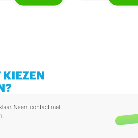
s bestaat uit diverse
nsoorten (zoals tarwe
Voldoet aan de richtlijn
erst) met daartussen de
van het Voedingscentr
rlekkerste ingrediënten.
voor de Gezonde
Schoolkantine (GSK).
oet aan de richtlijnen
 het Voedingscentrum
r de Gezonde
oolkantine (GSK).
 KIEZEN
N?
 klaar. Neem contact met
n.