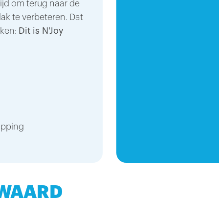
jd om terug naar de
lak te verbeteren. Dat
oken:
Dit is N'Joy
opping
 WAARD