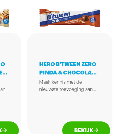
HERO B'TWEEN ZERO
RO
PINDA & CHOCOLADE
E
20GR
Maak kennis met de
nieuwste toevoeging aan
van
het B'tween Zero
assortiment: Pinda &
e
Chocolade. Deze heerlijke
mueslireep combineert de
we
rijke smaken van pinda's en
n de
BEKIJK
K
chocolade, zonder
ten.