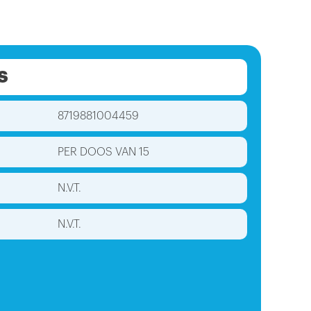
S
8719881004459
PER DOOS VAN 15
N.V.T.
N.V.T.