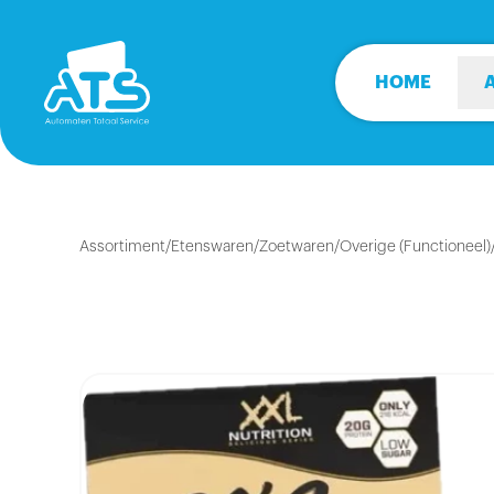
HOME
Assortiment
/
Etenswaren
/
Zoetwaren
/
Overige (Functioneel)