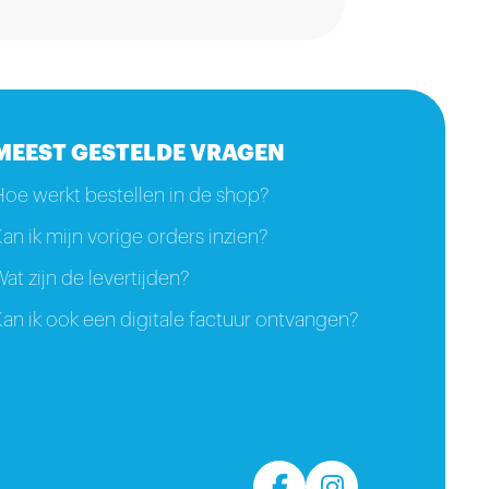
Voldoet aan de richtlijnen
van het Voedingscentrum
voor de Gezonde
Schoolkantine (GSK).
MEEST GESTELDE VRAGEN
Hoe werkt bestellen in de shop?
an ik mijn vorige orders inzien?
at zijn de levertijden?
an ik ook een digitale factuur ontvangen?