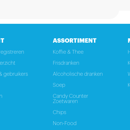
T
ASSORTIMENT
registreren
Koffie & Thee
rzicht
Frisdranken
K
 gebruikers
Alcoholische dranken
W
Soep
K
n
Candy Counter
Zoetwaren
Chips
Non-Food