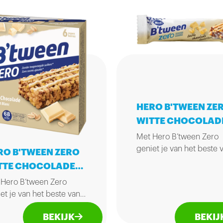
HERO B'TWEEN ZE
WITTE CHOCOLAD
20GR
Met Hero B’tween Zero
geniet je van het beste 
RO B'TWEEN ZERO
twee werelden, zonder
TTE CHOCOLADE
toegevoegde suikers. D
20GR
 Hero B’tween Zero
basis bestaat uit diverse
et je van het beste van
graansoorten (zoals tar
e werelden, zonder
en gerst) met daartusse
BEKIJK
BEKIJ
gevoegde suikers. De
allerlekkerste ingrediën