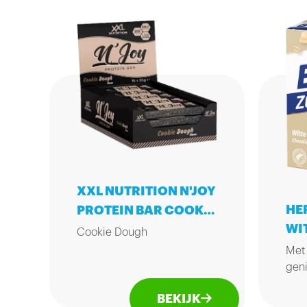
XXL NUTRITION N'JOY
HE
PROTEIN BAR COOKIE
WI
DOUGH 15X55GR
Cookie Dough
6X
Met
Onze nieuwste smaak en nu
geni
al razend populair! Geniet
twe
BEKIJK
van een Cookie Dough
Een smeuïge reep, crunchy
toe