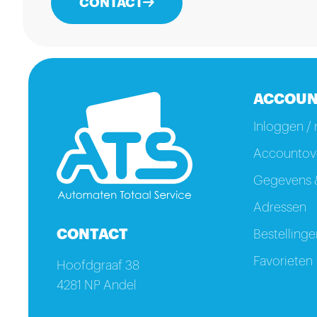
CONTACT
ACCOUN
Inloggen / 
Accountove
Gegevens &
Adressen
CONTACT
Bestellinge
Favorieten
Hoofdgraaf 38
4281 NP Andel