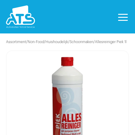
Assortiment
/
Non-Food
/
Huishoudelijk
/
Schoonmaken
/
Allesreiniger Piek 1l