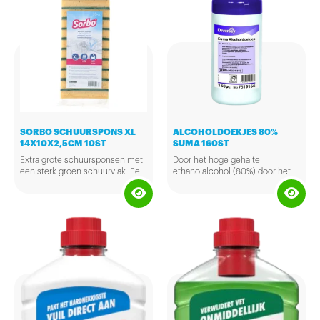
SORBO SCHUURSPONS XL
ALCOHOLDOEKJES 80%
14X10X2,5CM 10ST
SUMA 160ST
Extra grote schuursponsen met
Door het hoge gehalte
een sterk groen schuurvlak. Een
ethanolalcohol (80%) door het
onmisbaar item in iedere
RIVM goedgekeurd als
werkkast.
desinfectant.
Diversey Suma alcoholdoekjes
Afmetingen: 14x10x2,5cm
zijn met alcohol
geïmpregneerde tissues. De
doekjes zijn bestemd voor het
reinigen van instrumenten, zoals
thermometervoelers,
deurklinken en andere
oppervlakken.