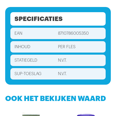
SPECIFICATIES
EAN
8710786005350
INHOUD
PER FLES
STATIEGELD
N.V.T.
SUP-TOESLAG
N.V.T.
OOK HET BEKIJKEN WAARD