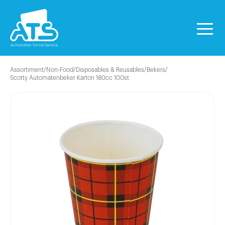
Assortiment
/
Non-Food
/
Disposables & Reusables
/
Bekers
/
Scotty Automatenbeker Karton 180cc 100st