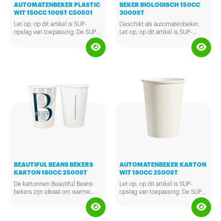
AUTOMATENBEKER PLASTIC
BEKER BIOLOGISCH 150CC
WIT 150CC 100ST C50501
3000ST
Let op, op dit artikel is SUP-
Geschikt als automatenbeker.
opslag van toepassing. De SUP-
Let op, op dit artikel is SUP-
opslag is van toepassing op
opslag van toepassing. De SUP-
voedselverpakkingen voor
opslag is van toepassing op
eenmalig gebruik, die deels of
voedselverpakkingen voor
geheel van plastic zijn gemaakt.
eenmalig gebruik, die deels of
Het gaat hier dus ook om
geheel van plastic zijn gemaakt.
kartonnen bekers die een dunne
Het gaat hier dus ook om
(bio) plastic coating bevatten.
kartonnen bekers die een dunne
Meer informatie hierover kunt u
(bio) plastic coating bevatten.
vinden op
Meer informatie hierover kunt u
www.afvalfondsverpakkingen.nl.
vinden op
Om de prijzen transparant te
www.afvalfondsverpakkingen.nl.
houden wordt de SUP-opslag in
Om de prijzen transparant te
een aparte regel op de factuur
houden wordt de SUP-opslag in
vermeld (zoals ook met
een aparte regel op de factuur
emballage wordt gedaan).
vermeld (zoals ook met
emballage wordt gedaan).
BEAUTIFUL BEANS BEKERS
AUTOMATENBEKER KARTON
KARTON 180CC 2500ST
WIT 180CC 2500ST
De kartonnen Beautiful Beans
Let op, op dit artikel is SUP-
bekers zijn ideaal om warme
opslag van toepassing. De SUP-
dranken, zoals koffie,
opslag is van toepassing op
cappuccino en thee in te
voedselverpakkingen voor
serveren.
eenmalig gebruik, die deels of