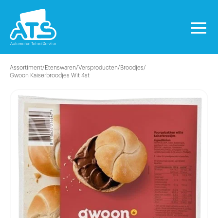
Assortiment
/
Etenswaren
/
Versproducten
/
Broodjes
/
Gwoon Kaiserbroodjes Wit 4st