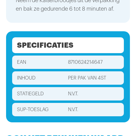
Neem de Kaiserbroodjes uit de verpakking
en bak ze gedurende 6 tot 8 minuten af.
SPECIFICATIES
EAN
8710624214647
INHOUD
PER PAK VAN 4ST
STATIEGELD
N.V.T.
SUP-TOESLAG
N.V.T.