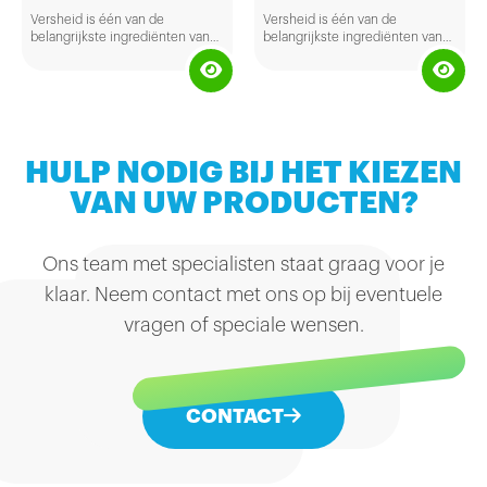
KIP 157GR
Versheid is één van de
Versheid is één van de
belangrijkste ingrediënten van
belangrijkste ingrediënten van
brood. Proef de traditie van
brood. Proef de traditie van
vakmanschap in de belegde
vakmanschap in de belegde
broodjes van The Bread Office.
broodjes van The Bread Office.
HULP NODIG BIJ HET KIEZEN
VAN UW PRODUCTEN?
Ons team met specialisten staat graag voor je
klaar. Neem contact met ons op bij eventuele
vragen of speciale wensen.
CONTACT