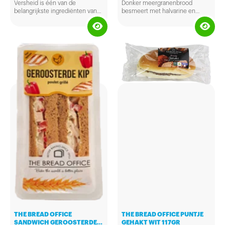
Versheid is één van de
Donker meergranenbrood
belangrijkste ingrediënten van
besmeert met halvarine en
brood. Proef de traditie van
belegd met ei, eiersalade en
vakmanschap in de belegde
bacon. De sandwiches zijn lang
broodjes van The Bread Office.
houdbaar en per stuk verpakt.
THE BREAD OFFICE
THE BREAD OFFICE PUNTJE
SANDWICH GEROOSTERDE
GEHAKT WIT 117GR