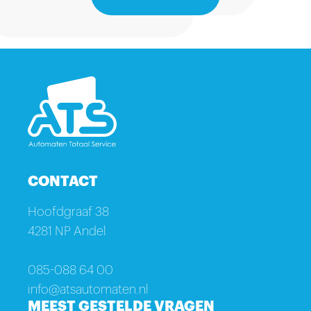
CONTACT
Hoofdgraaf 38
4281 NP Andel
085-088 64 00
info@atsautomaten.nl
MEEST GESTELDE VRAGEN