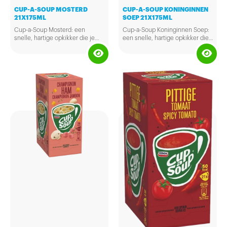
CUP-A-SOUP MOSTERD
CUP-A-SOUP KONINGINNEN
21X175ML
SOEP 21X175ML
Cup-a-Soup Mosterd: een
Cup-a-Soup Koninginnen Soep:
snelle, hartige opkikker die je
een snelle, hartige opkikker die
weer energie geeft om door te
je weer energie geeft om door
gaan! Daarnaast bevat deze Cup-
te gaan! Daarnaast bevat deze
a-Soup Mosterd geen
Cup-a-Soup Koninginnen Soep
kunstmatige kleurstoffen,
geen kunstmatige kleurstoffen,
conserveermiddelen of
conserveermiddelen of
toegevoegde smaakversterkers.
toegevoegde smaakversterkers.
Een zakje van deze heerlijke
Een zakje van deze heerlijke
Cup-a-Soup Mosterd bevat 94
Cup-a-Soup Koninginnen Soep
calorieën per mok. De Cup-a-
bevat 78 calorieën per mok. De
Soup Mosterd is eenvoudig en
Cup-a-Soup Koninginnen Soep
snel te bereiden: doe de inhoud
is eenvoudig en snel te
van het zakje in jouw favoriete
bereiden: doe de inhoud van het
mok en giet er 175 ml kokend
zakje in jouw favoriete mok en
water bij. Daarna eventjes
giet er 175 ml kokend water bij.
roeren, 1 minuutje wachten en
Daarna eventjes roeren, 1
klaar, eet smakelijk!
minuutje wachten en klaar, eet
smakelijk!