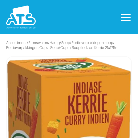
Assortiment
/
Etenswaren
/
Hartig
/
Soep
/
Portieverpakkingen soep
/
Portieverpakkingen Cup a Soup
/
Cup-a-Soup Indiase Kerrie 21x175ml