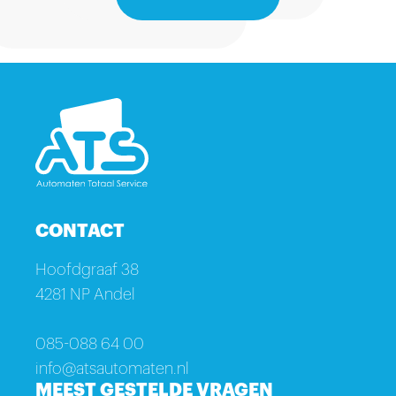
CONTACT
Hoofdgraaf 38
4281 NP Andel
085-088 64 00
info@atsautomaten.nl
MEEST GESTELDE VRAGEN