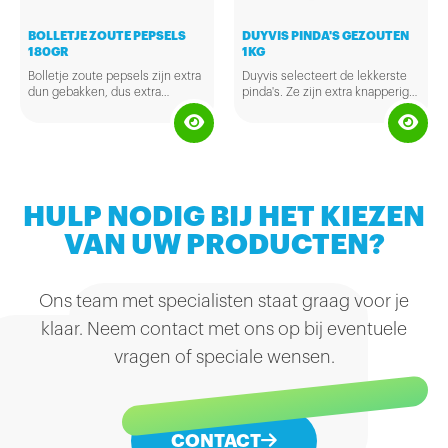
BOLLETJE ZOUTE PEPSELS
DUYVIS PINDA'S GEZOUTEN
180GR
1KG
Bolletje zoute pepsels zijn extra
Duyvis selecteert de lekkerste
dun gebakken, dus extra
pinda's. Ze zijn extra knapperig
knapperig. Ze bevatten nog
Het vetarme tussendoortje
en smakelijk en zitten daarnaast
geen 3% vet en zijn dus vetarm!
Pepsels bestrooid met zout
boordevol goede onverzadigde
Er is maar een probleem: het
Lekker bij de borrel of gewoon
vetten en vitaminen en
zakje is leeg voor je het weet.
tussendoor
mineralen.
Extra knapperig
HULP NODIG BIJ HET KIEZEN
VAN UW PRODUCTEN?
Ons team met specialisten staat graag voor je
klaar. Neem contact met ons op bij eventuele
vragen of speciale wensen.
CONTACT