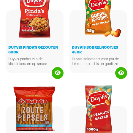
DUYVIS PINDA'S GEZOUTEN
DUYVIS BORRELNOOTJES
60GR
45GR
Duyvis pinda's zijn de
Duyvis selecteert voor jou de
klassiekers en op smaak
lekkerste pinda's en geeft ze
gebracht met een beetje zout.
een krokant jasje zonder
Beschikbaar in een handige
conserveermiddelen en
kleinverpakking. Ze zijn extra
kunstmatige kleurstoffen. Lekker
knapperig en smakelijk en zitten
voor bij de borrel.
boordevol goede onverzadigde
vetten, vitaminen en mineralen.