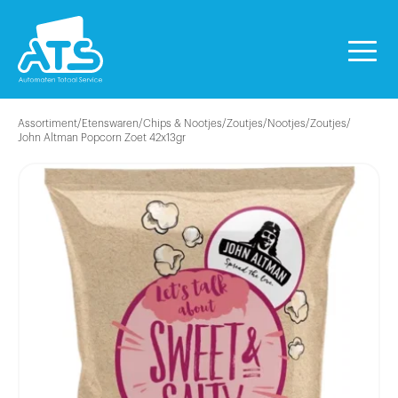
Assortiment
/
Etenswaren
/
Chips & Nootjes/Zoutjes
/
Nootjes/Zoutjes
/
John Altman Popcorn Zoet 42x13gr