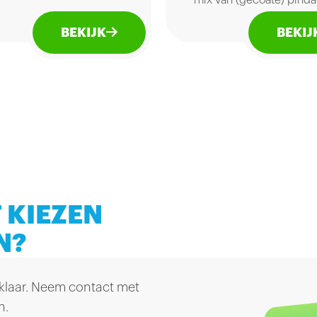
mix van (gecoate) pinda
racht met een beetje
rijstzoutjes.
. Beschikbaar in een
BEKIJK
BEKIJ
ige kleinverpakking. Ze
 extra knapperig en
elijk en zitten
rdevol goede
rzadigde vetten,
minen en mineralen.
 KIEZEN
N?
 klaar. Neem contact met
n.