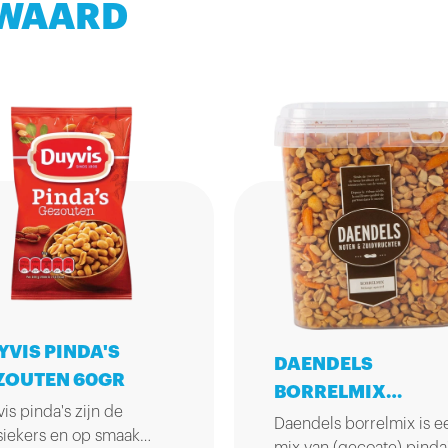
 WAARD
YVIS PINDA'S
DAENDELS
ZOUTEN 60GR
BORRELMIX
is pinda's zijn de
GEZOUTEN 2,5KG
Daendels borrelmix is e
siekers en op smaak