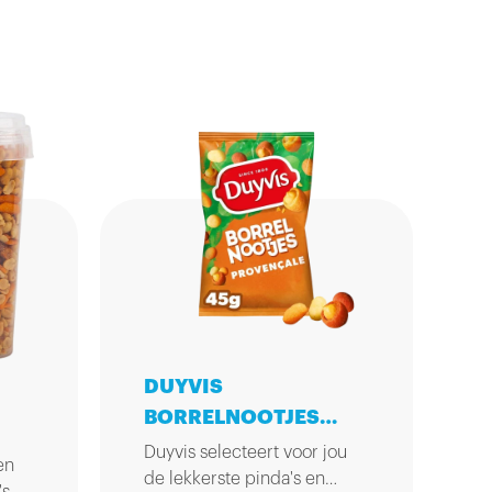
DUYVIS
BORRELNOOTJES
45GR
Duyvis selecteert voor jou
en
de lekkerste pinda's en