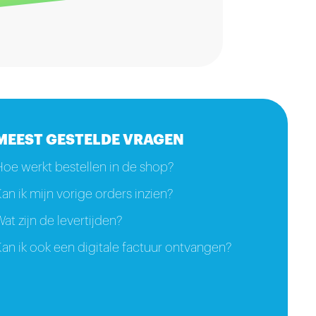
MEEST GESTELDE VRAGEN
Hoe werkt bestellen in de shop?
an ik mijn vorige orders inzien?
at zijn de levertijden?
an ik ook een digitale factuur ontvangen?