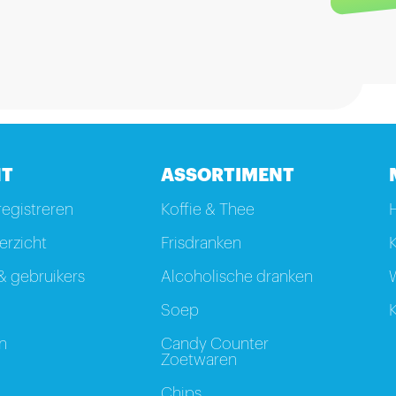
T
ASSORTIMENT
registreren
Koffie & Thee
rzicht
Frisdranken
K
 gebruikers
Alcoholische dranken
W
Soep
K
n
Candy Counter
Zoetwaren
Chips