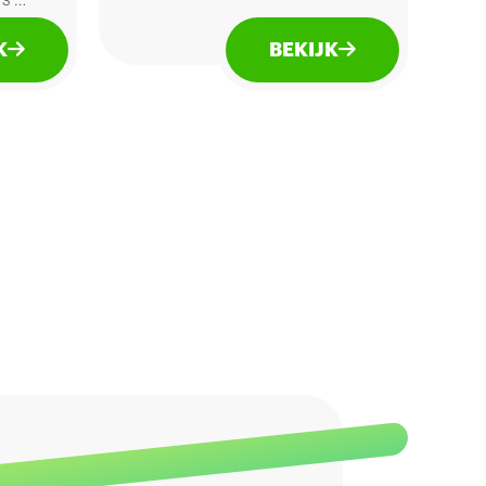
's en
geeft ze een krokant jasje
zonder conserveermiddelen
K
BEKIJK
en kunstmatige kleurstoffen.
Lekker voor bij de borrel.