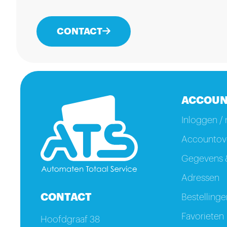
CONTACT
ACCOUN
Inloggen / 
Accountove
Gegevens &
Adressen
CONTACT
Bestellinge
Favorieten
Hoofdgraaf 38