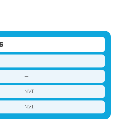
S
—
—
N.V.T.
N.V.T.