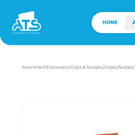
HOME
Assortiment
/
Etenswaren
/
Chips & Nootjes/Zoutjes
/
Nootjes/