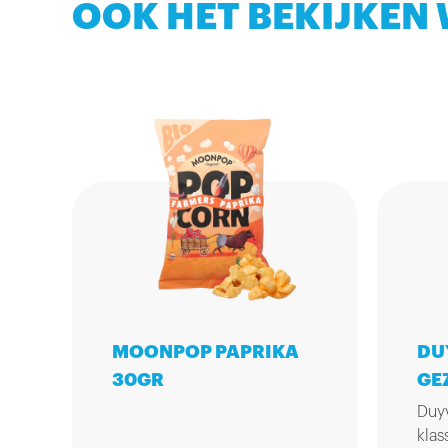
OOK HET BEKIJKEN
MOONPOP PAPRIKA
DU
30GR
GE
Duyv
klas