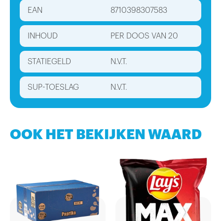
EAN
8710398307583
INHOUD
PER DOOS VAN 20
STATIEGELD
N.V.T.
SUP-TOESLAG
N.V.T.
OOK HET BEKIJKEN WAARD