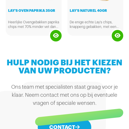
LAY'S OVEN PAPRIKA 35GR
LAY'S NATUREL 40GR
Heerlijke Ovengebakken paprika
De enige echte Lay's chips,
chips met 70% minder vet dan
knapperig gebakken, met een
normale chips. Nog een reden
beetje zout voor de smaak.
om extra te genieten van deze
beetje zoete en lekker gekruide
smaak.
HULP NODIG BIJ HET KIEZEN
VAN UW PRODUCTEN?
Ons team met specialisten staat graag voor je
klaar. Neem contact met ons op bij eventuele
vragen of speciale wensen.
CONTACT