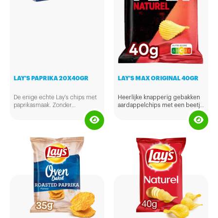
LAY'S PAPRIKA 20X40GR
LAY'S MAX ORIGINAL 40GR
De enige echte Lay's chips met
Heerlijke knapperig gebakken
paprikasmaak. Zonder
aardappelchips met een beetje
kunstmatige kleurstoffen,
zout voor de smaak en zorgen
conserveermiddelen en
in combinatie met de ribbels
smaakversterkers.
voor een harde kraak!