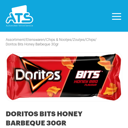
Assortiment
/
Etenswaren
/
Chips & Nootjes/Zoutjes
/
Chips
/
Doritos Bits Honey Barbeque 30gr
DORITOS BITS HONEY
BARBEQUE 30GR