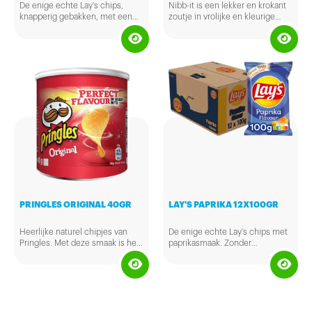
De enige echte Lay's chips,
Nibb-it is een lekker en krokant
knapperig gebakken, met een
zoutje in vrolijke en kleurige
beetje zout voor de smaak.
vormpjes. Vooral de kids zijn er
dol op, want ze zijn zo leuk (en
lekker) om te eten.
PRINGLES ORIGINAL 40GR
LAY'S PAPRIKA 12X100GR
Heerlijke naturel chipjes van
De enige echte Lay's chips met
Pringles. Met deze smaak is het
paprikasmaak. Zonder
allemaal begonnen.
kunstmatige kleurstoffen,
conserveermiddelen en
smaakversterkers.