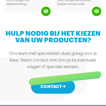
Zuur snoepje met
Deze stevige Muntendrop
aarbeienvulling.
hebben we een volle,
uitgebalanceerde smaak van
zuiver dropextract,
kruidenaroma en salmiak
gegeven.
HULP NODIG BIJ HET KIEZEN
VAN UW PRODUCTEN?
Ons team met specialisten staat graag voor je
klaar. Neem contact met ons op bij eventuele
vragen of speciale wensen.
CONTACT