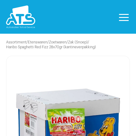
Assortiment
/
Etenswaren
/
Zoetwaren
/
Zak (Snoep)
/
Haribo Spaghetti Red Fizz 28x70gr (kantineverpakking)