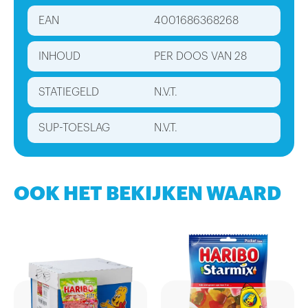
EAN
4001686368268
INHOUD
PER DOOS VAN 28
STATIEGELD
N.V.T.
SUP-TOESLAG
N.V.T.
OOK HET BEKIJKEN WAARD