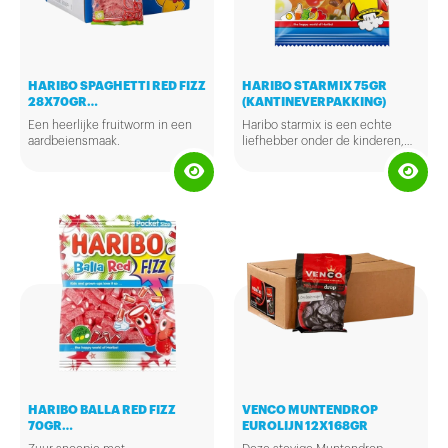
HARIBO SPAGHETTI RED FIZZ
HARIBO STARMIX 75GR
28X70GR
(KANTINEVERPAKKING)
(KANTINEVERPAKKING)
Een heerlijke fruitworm in een
Haribo starmix is een echte
aardbeiensmaak.
liefhebber onder de kinderen,
de mix van de snoepjes zijn fris
en zoet.
HARIBO BALLA RED FIZZ
VENCO MUNTENDROP
70GR
EUROLIJN 12X168GR
(KANTINEVERPAKKING)