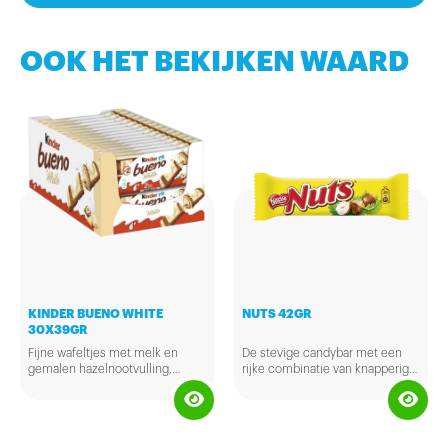
OOK HET BEKIJKEN WAARD
KINDER BUENO WHITE
NUTS 42GR
30X39GR
Fijne wafeltjes met melk en
De stevige candybar met een
gemalen hazelnootvulling,
rijke combinatie van knapperige
omhuld met witte chocolade en
hazelnoten, heerlijk zachte
stukjes cacao.
nougat en een laagje caramel,
omhuld met heerlijke
melkchocolade. Het geeft je