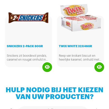
een extra boost wanneer je dat
nou net even nodig hebt.
SNICKERS 2-PACK 80GR
TWIX WHITE 32X46GR
Snickers zit boordevol pinda’s,
Reep van krokant biscuit en
caramel en nougat omhuld in
heerlijke karamel, omhuld met
heerlijke melkchocolade.
romige witte chocolade.
Verpakt in handige 2-pack.
HULP NODIG BIJ HET KIEZEN
VAN UW PRODUCTEN?