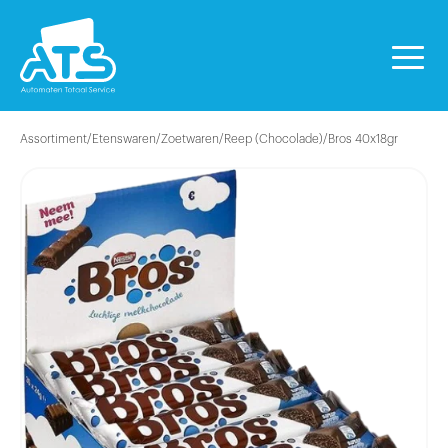
Assortiment
/
Etenswaren
/
Zoetwaren
/
Reep (Chocolade)
/
Bros 40x18gr